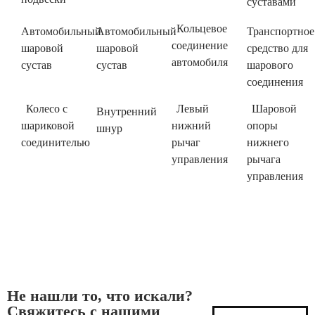
суставами
Кольцевое
Автомобильный
Автомобильный
Транспортное
соединение
шаровой
шаровой
средство для
автомобиля
сустав
сустав
шарового
соединения
Колесо с
Левый
Шаровой
Внутренний
шариковой
нижний
опоры
шнур
соединителью
рычаг
нижнего
управления
рычага
управления
Не нашли то, что искали?
Свяжитесь с нашими