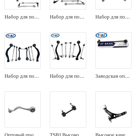
Набор для подвески
Набор для подвески
Набор для подвески
Набор для подвески
Набор для подвески
Заводская оптовая продажа популярных комплектов деталей шасси автомобиля, таких как передний стабилизатор для Chevrolet Captiva(S7L) OE:96626248
Оптовый производитель высокого качества, передняя нижняя контрольная рука для BMW X3 G08 OE 31106890903 31106890904 31106870977
TSBJ Высокое качество оптового производителя стабилизирующей тяги для GRAND CHEROKEE IV (WK, WK2) 2011- ОЕ 68091837AA 68091837AB
Высокое качество оптового производителя передней нижней控制руки для Chevrolet Malibu OE 23421068 23421069