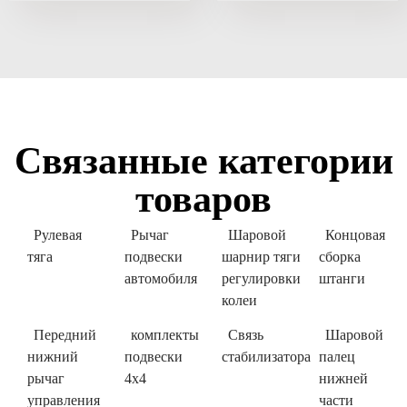
Связанные категории
товаров
Рулевая
Рычаг
Шаровой
Концовая
тяга
подвески
шарнир тяги
сборка
автомобиля
регулировки
штанги
колеи
Передний
комплекты
Связь
Шаровой
нижний
подвески
стабилизатора
палец
рычаг
4x4
нижней
управления
части