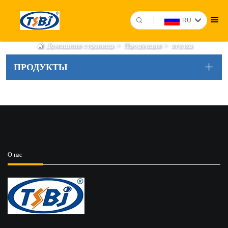
RU
втулка
Домашняя страница
>
Продукция
>
втулка
ПРОДУКТЫ
О нас