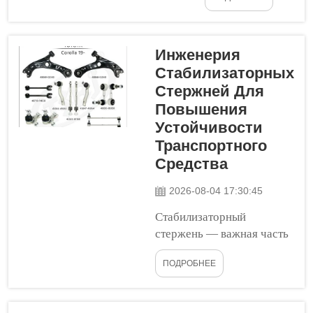
рынка
соединений...
становятся всё
более
популярными как
Инженерия
среди
Стабилизаторных
автолюбителей,
Стержней Для
так и среди
Повышения
обычных
Устойчивости
водителей. Эти
Транспортного
детали
Средства
предназначены
для замены или
2026-08-04 17:30:45
модернизации
Стабилизаторный
оригинальной
стержень — важная часть
системы
транспортного средства,
подвески
ПОДРОБНЕЕ
обеспечивающая его
транспортного
устойчивость при
средства.
движении. При повороте
Система