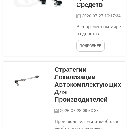
плавно. Они обеспечивают
Средств
поворот колёс...
2026-07-27 10:17:34
В современном мире
на дорогах
находится больше
ПОДРОБНЕЕ
автомобилей, чем
когда-либо ранее.
Многие из этих
автомобилей
Стратегии
стареют, а значит, им
Локализации
требуется больше
Автокомплектующих
внимания. Как и
Для
люди, которым с
Производителей
возрастом нужны
медицинские
2026-07-28 09:53:38
осмотры, наши
Производителям автомобилей
транспортные
необходимо тщательно