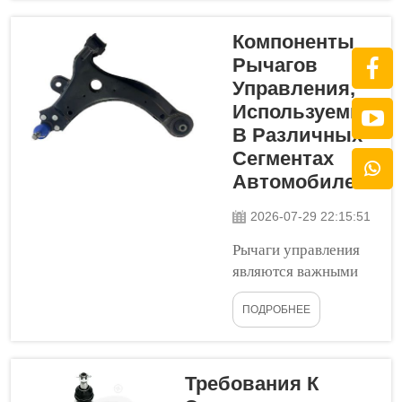
движения. Подвеска
поддерживает кузов
Компоненты
автомобиля и
Рычагов
способствует
Управления,
удержанию колёс на
Используемые
дороге. Это повышает
В Различных
комфорт при вождении
Сегментах
и улучшает
Автомобилей
управляемость. Кроме
того, она сохраняет...
2026-07-29 22:15:51
Рычаги управления
являются важными
частями подвески
ПОДРОБНЕЕ
автомобиля. Они
соединяют шасси
автомобиля с
колёсами,
Требования К
обеспечивая плавное