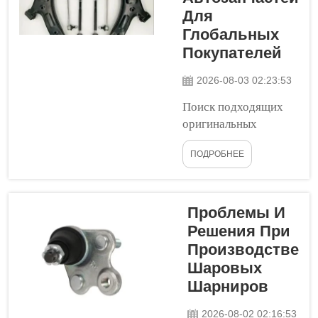
искать производителей,
Для
которые обладают ...
Глобальных
Покупателей
2026-08-03 02:23:53
Поиск подходящих
оригинальных
автозапчастей имеет
ПОДРОБНЕЕ
исключительно
важное значение для
всех, кто закупает
автомобильные
Проблемы И
детали оптом. Бренд
Решения При
Tongshi значительно
Производстве
упрощает эту задачу!
Шаровых
OEM — это
Шарниров
аббревиатура от
Original Equipment
2026-08-02 02:16:53