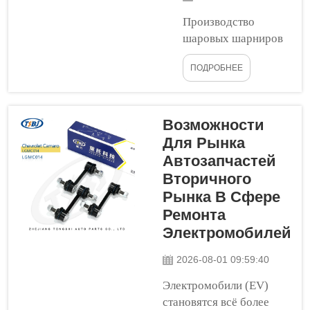
Manufacturer, то есть
Производство
такие запчасти
шаровых шарниров
производятся той же
— непростая задача.
компанией, которая
ПОДРОБНЕЕ
В компании Tongshi
изготовила...
мы знаем, что при
изготовлении этих
важных деталей
Возможности
возникает
Для Рынка
множество
Автозапчастей
трудностей. BALL
Вторичного
JOINTS
Рынка В Сфере
используются в
Ремонта
автомобилях и
Электромобилей
станках для
обеспечения
2026-08-01 09:59:40
плавного движения.
Электромобили (EV)
Если при их
становятся всё более
производстве