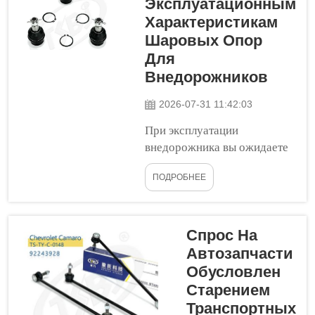
Эксплуатационным
движение при
Характеристикам
вождении. При
Шаровых Опор
повороте рулевого
Для
колеса или проезде
Внедорожников
неровности рычаги
управления помогают
2026-07-31 11:42:03
удерживать колёса в
При эксплуатации
правильном
внедорожника вы ожидаете
положении. Т...
от него безопасности,
ПОДРОБНЕЕ
комфорта и надёжности.
Одной из важных деталей,
обеспечивающих это,
является шаровая опора.
Спрос На
Шаровые опоры — это
Автозапчасти
своего рода соединители,
Обусловлен
позволяющие частям
Старением
автомобиля двигаться
Транспортных