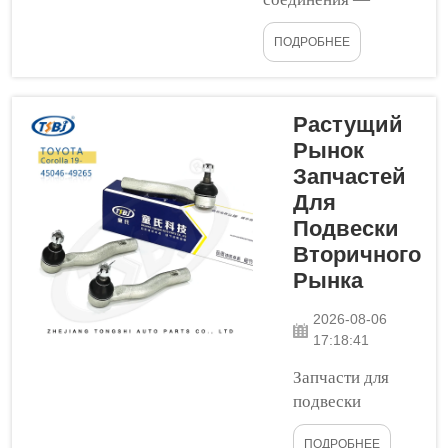
важные компоненты
ПОДРОБНЕЕ
транспортных
средств и машин.
Они обеспечивают
соединение
Растущий
различных частей,
Рынок
позволяя им плавно
Запчастей
двигаться совместно.
Для
В компании Tongshi
Подвески
мы понимаем,
Вторичного
насколько важна
Рынка
конструкция таких
шарнирных
2026-08-06
соединений. Удачная
17:18:41
конструкция
Запчасти для
означает длительный
подвески
срок службы
вторичного
шарнирных
ПОДРОБНЕЕ