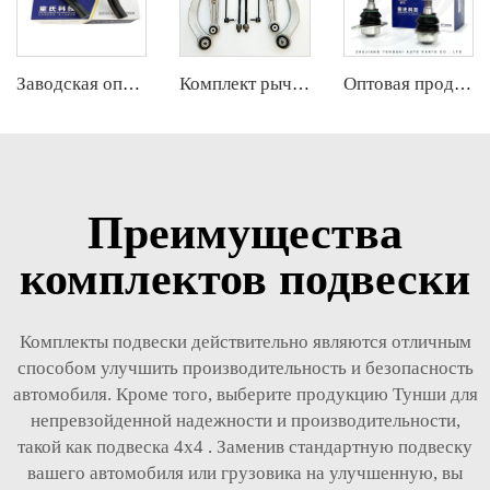
Заводская оптовая горячая распродажа полного комплекта деталей шасси автомобиля, таких как наконечник рулевой тяги для Cadillac XT5 OE:23214215
Комплект рычагов управления заводских автозапчастей для Cadillac CT6 ОЕ 84008403 84008404 22927228 22927229 22927215
Оптовая продажа с завода, популярные полные комплекты деталей шасси автомобиля, такие как шаровой палец для VW ID.4/ID.6 OE:1ED407365
Преимущества
комплектов подвески
Комплекты подвески действительно являются отличным
способом улучшить производительность и безопасность
автомобиля. Кроме того, выберите продукцию Тунши для
непревзойденной надежности и производительности,
такой как
подвеска 4x4
. Заменив стандартную подвеску
вашего автомобиля или грузовика на улучшенную, вы