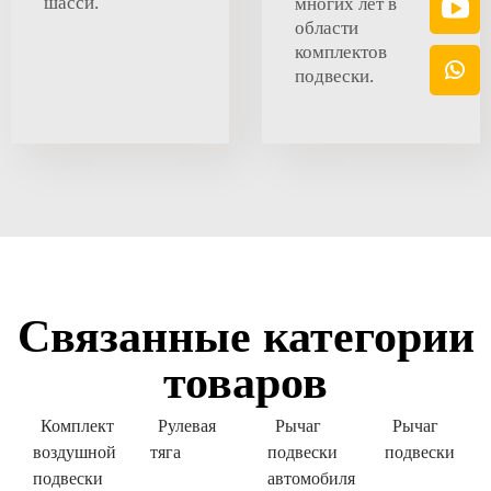
шасси.
многих лет в
области
комплектов
подвески.
Связанные категории
товаров
Комплект
Рулевая
Рычаг
Рычаг
воздушной
тяга
подвески
подвески
подвески
автомобиля