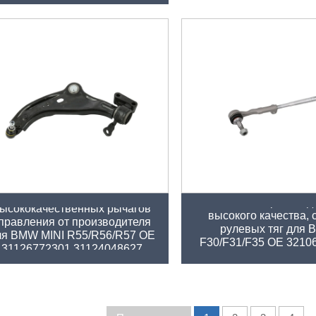
31356887272 31356886035
Оптовая продажа
Оптовый производ
ысококачественных рычагов
высокого качества, 
правления от производителя
рулевых тяг для
ля BMW MINI R55/R56/R57 OE
F30/F31/F35 OE 3210
31126772301 31124048627
32106799965
4048627