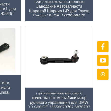
TSBJ Высококачественные
части
Заводские Автозапчасти
ги L для
Шаровой Шарнир L/R для Toyota
: 45046-
Corolla 19- ОЕ: 43330-09A70
 набор
авода:
 тяги,
ычага
undai
Производитель высокого
-2D000
качества оптом стабилизатор
рулевого управления для BMW
X3 G08 OE 33556870702 6870702