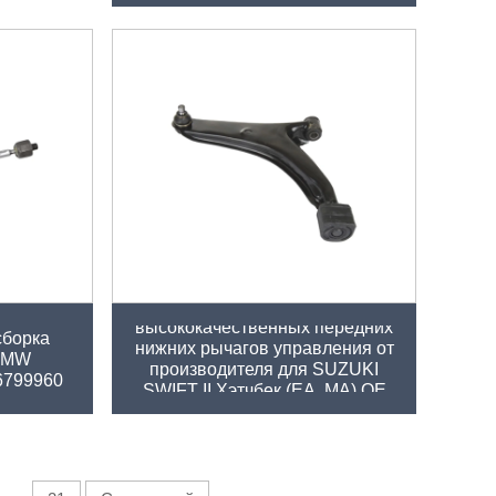
Оптовая продажа
итель
высококачественных передних
сборка
нижних рычагов управления от
 BMW
производителя для SUZUKI
6799960
SWIFT II Хэтчбек (EA, MA) OE
45200-60820 45202-50G10