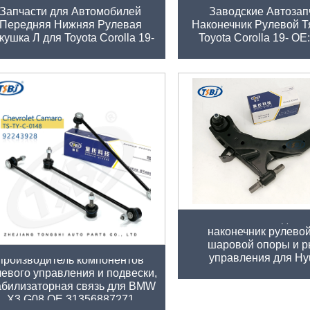
Запчасти для Автомобилей
Заводские Автозап
Передняя Нижняя Рулевая
Наконечник Рулевой Тя
кушка Л для Toyota Corolla 19-
Toyota Corolla 19- ОЕ
ОЕ: 48069-02340
49265
Высококачественный
автозапчастей для з
наконечник рулевой
шаровой опоры и р
ысококачественный оптовый
управления для Hy
производитель компонентов
ELANTRA OE 54501
левого управления и подвески,
55530-17010
абилизаторная связь для BMW
X3 G08 OE 31356887271