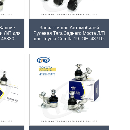
водских
TSBJ Высококачественные
 Задние
Запчасти для Автомобилей
и Л/П для
Рулевая Тяга Заднего Моста Л/П
: 48830-
для Toyota Corolla 19- ОЕ: 48710-
F4030
венные