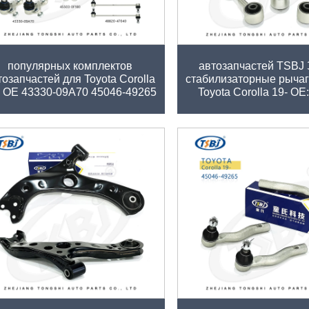
авод TSBJ Оптовая продажа
Высокое качество за
популярных комплектов
автозапчастей TSBJ
тозапчастей для Toyota Corolla
стабилизаторные рычаг
- ОЕ 43330-09A70 45046-49265
Toyota Corolla 19- ОЕ
48049-02340 48710-F4030
06090
TSBJ Высококачественные
TSBJ Высококачест