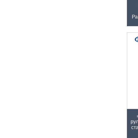
Ра
В
ру
ст