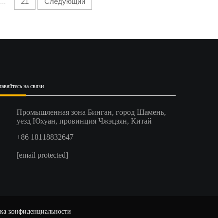
...
21
Следующий
тавайтесь на связи
Промышленная зона Бинган, город Шамень,
уезд Юхуан, провинция Чжэцзян, Китай
+86 18118832647
[email protected]
ка конфиденциальности