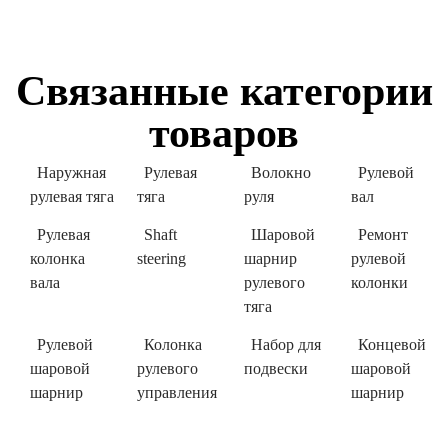
Связанные категории
товаров
Наружная
Рулевая
Волокно
Рулевой
рулевая тяга
тяга
руля
вал
Рулевая
Shaft
Шаровой
Ремонт
колонка
steering
шарнир
рулевой
вала
рулевого
колонки
тяга
Рулевой
Колонка
Набор для
Концевой
шаровой
рулевого
подвески
шаровой
шарнир
управления
шарнир