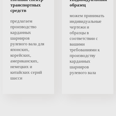
транспортных
образец
средств
можем принимать
предлагаем
индивидуальные
производство
чертежи и
карданных
образцы в
шарниров
соответствии с
рулевого вала для
вашими
японских,
требованиями к
корейских,
производству
американских,
карданных
немецких и
шарниров
китайских серий
рулевого вала
шасси