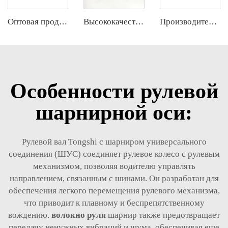
Оптовая продажа высококачественного электроусилителя руля по лучшей цене от производителя
Высококачественный заводской комплект автозапчастей: наконечник рулевой тяги, шаровая опора, комплект рычага управления для Chevrolet SAIL3 ОЕ 9065278 90921306 90921298
Производитель высокого качества оптом задняя нижняя контрольная рука для HONDA CRV OE 52371-SWA-010
Особенности рулевой
шарнирной оси:
Рулевой вал Tongshi с шарниром универсального
соединения (ШУС) соединяет рулевое колесо с рулевым
механизмом, позволяя водителю управлять
направлением, связанным с шинами. Он разработан для
обеспечения легкого перемещения рулевого механизма,
что приводит к плавному и беспрепятственному
вождению.
волокно руля
шарнир также предотвращает
передачу ненужных вибраций и шума, обеспечивая еще