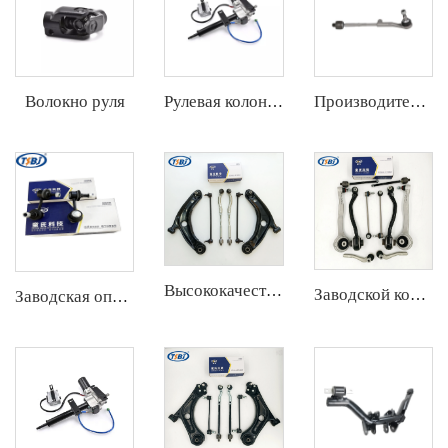
Волокно руля
Рулевая колонна
Производитель высокого качества оптом Шаровая опора для BMW E90/E91/E92/E93 OE 32216762243 32106765235
Высококачественный передний комплект рычагов управления с рулевым наконечником и шарниром для Toyota YARIS заводской OEM 48068-59095 45047-09301
Заводской комплект автозапчастей для рычага подвески Mercedes W203 ОЕ 2033303411 2033202889 A2033304003 2303380015
Заводская оптовая распродажа полного комплекта деталей шасси автомобиля, таких как передняя стабилизаторная связь для Chevrolet EPICA OE:96225858