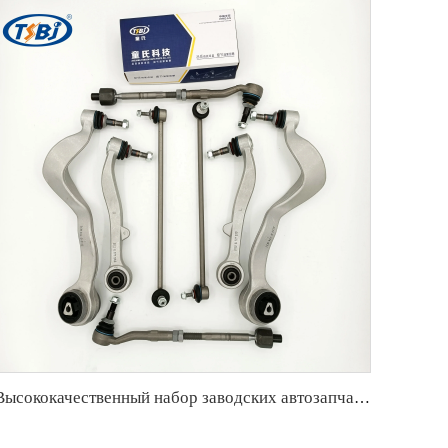
Высококачественный набор заводских автозапчастей из алюминия, аналогичный комплекту рычагов управления для BMW 7 Series E65/E66 OE 31126755836 33321096797 31126774831