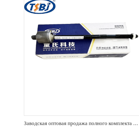
Заводская оптовая продажа полного комплекта деталей шасси автомобиля, таких как конец рейки для Mercedes-Benz W221 ОЕ:2213301603