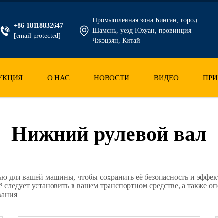
Промышленная зона Бинган, город
+86 18118832647
Шамень, уезд Юхуан, провинция
[email protected]
Чжэцзян, Китай
УКЦИЯ
О НАС
НОВОСТИ
ВИДЕО
ПРИ
Нижний рулевой вал
ью для вашей машины, чтобы сохранить её безопасность и эффект
ё следует установить в вашем транспортном средстве, а также о
вания.