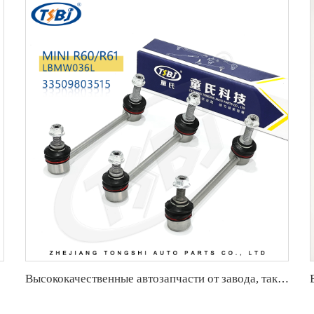
Высококачественные автозапчасти от завода, такие как стабилизаторная связь для Hongqi H5 OE:TSL-HQ-001