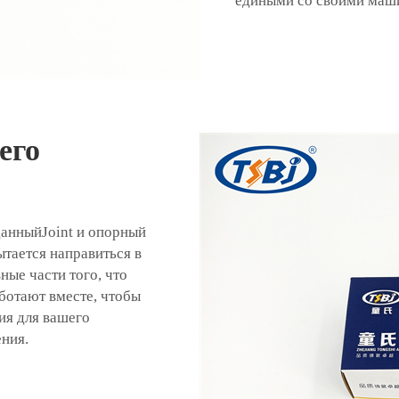
едиными со своими маш
его
данныйJoint и опорный
ытается направиться в
ые части того, что
аботают вместе, чтобы
ия для вашего
ния.