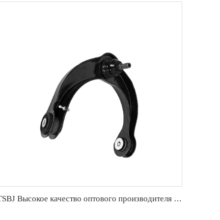
TSBJ Высокое качество оптового производителя переднего нижнего рычага подвески для GRAND CHEROKEE IV (WK, WK2) 2011- ОЕ 68217809AA