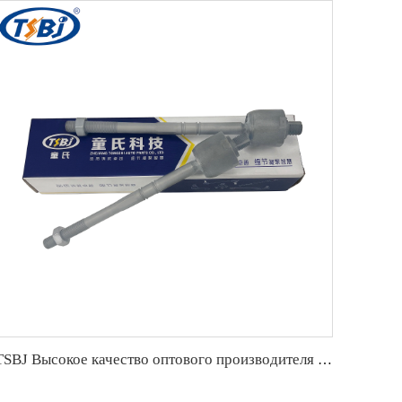
TSBJ Высокое качество оптового производителя наконечника рулевой тяги для Mercedes C series W204 OE 2043380415 2043380015