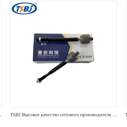
ries W246 OE 2463301707 2463304700 2423300700
TSBJ Высокое качество оптового производителя наконечника рулевой тяги для Mercedes B series W246 OE A2463380000 48521-5DA0A