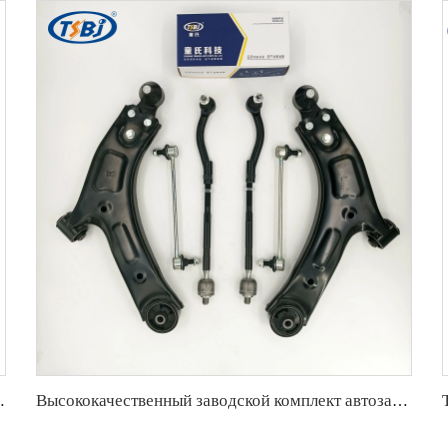
вязь для Hongqi H5 OE:TSL-HQ-001
Высококачественный заводской комплект автозапчастей, аналогичный комплекту шарниров рулевых тяг и рычагов подвески для SAIC DATONG G100 ОЕ