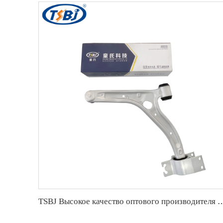
TSBJ Высокое качество оптового производителя переднего нижнего рычага подвески для Mercedes B se