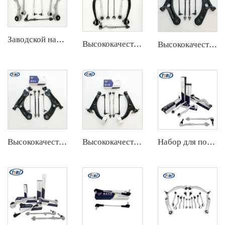
Заводской набор автозапчастей, комплект рычагов управления для BMW 3 Series E90 OE 31126769798 31126769797 31126763700 31126763699 31356765934 33556764
Высококачественный набор заводских автозапчастей, аналогичный комплекту шаровой опоры, рулевой тяги и рычага управления для BMW X3 Series F25 OE 31106787674 31126787670
Высококачественный набор автозапчастей с завода, аналогичный комплект шарниров рулевых тяг, шаровых опор и рычагов управления для Chuanqi EMPOW OE 51360-T5G-H01
Высококачественный набор автозапчастей с завода, аналогичный комплект шарниров рулевых тяг, шаровых опор и рычагов управления для VW Santana OE 6RD407152A
Высококачественный набор автозапчастей с завода, аналогичный комплект шарниров рулевых тяг, шаровых опор и рычагов управления для Buick Veracruz (CP5) OE 51360-T5G-H01
Набор для подвески