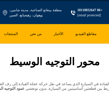
+86 18118832647
منطقة بينغانغ الصناعية، مدينة شامين،
[email protected]
يوهوان، زهيجيانغ، الصين
مقاطع الفيديو
الأخبار
من نحن
المنتجات
محور التوجيه الوسيط
دة في السيارة الذي يساعد في نقل حركة عجلة القيادة إلى رف القياد
 يربط بين قطعتين أساسيتين من السيارة. بدون تونغشي
عمود التوجيه ا