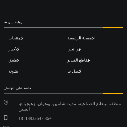
روابط سريعة
الصفحة الرئيسية
المنتجات
من نحن
الأخبار
مقاطع الفيديو
تطبيق
اتصل بنا
مدونة
حافظ على التواصل
منطقة بينغانغ الصناعية، مدينة شامين، يوهوان، زهيجيانغ،
الصين
+86 18118832647