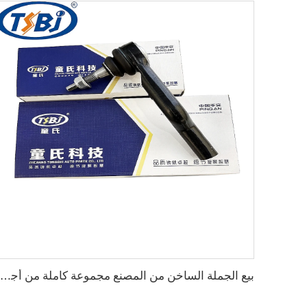
بيع الجملة الساخن من المصنع مجموعة كاملة من أجزاء الهيكل السيارات مثل نهاية ذراع الاتصال لسيارات كاديلاك CTS رقم الأصلي:19177443