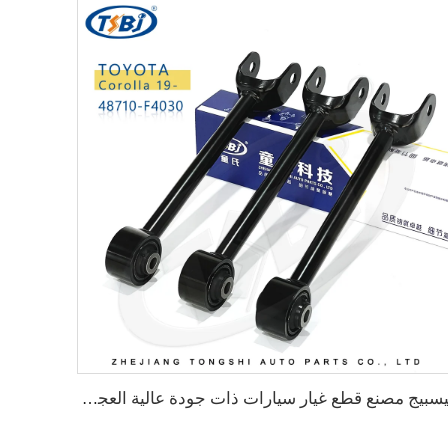
تيسبيج مصنع قطع غيار سيارات ذات جودة عالية العجل الخلفي رابط الاتصال يسار/يمين لسيارات تويوتا كورولا 19- رقم الأصلي: 48710-F4030