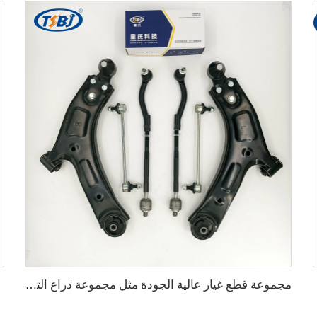
مجموعة قطع غيار عالية الجودة مثل مجموعة ذراع التحكم، ارتباط الكرة والمفاصل للسيارات SAIC DATONG G100 OE