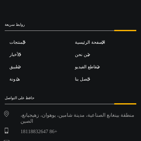
روابط سريعة
الصفحة الرئيسية
المنتجات
من نحن
الأخبار
مقاطع الفيديو
تطبيق
اتصل بنا
مدونة
حافظ على التواصل
منطقة بينغانغ الصناعية، مدينة شامين، يوهوان، زهيجيانغ،
الصين
+86 18118832647