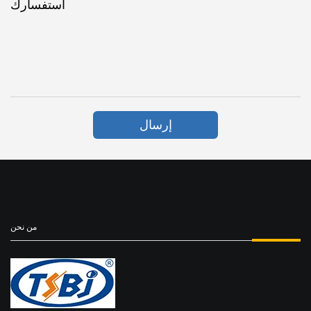
استفسارك
إرسال
من نحن