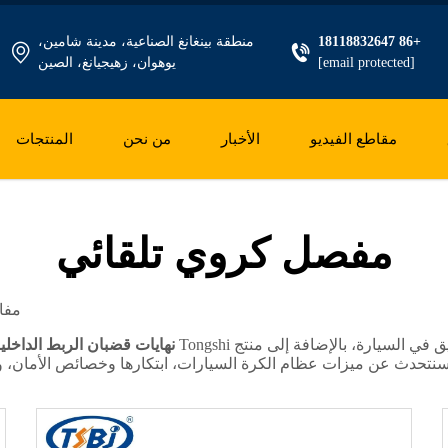
+86 18118832647
منطقة بينغانغ الصناعية، مدينة شامين،
[email protected]
يوهوان، زهيجيانغ، الصين
مقاطع الفيديو
الأخبار
من نحن
المنتجات
مفصل كروي تلقائي
مفا
سيارة، بالإضافة إلى منتج Tongshi
نهايات قضبان الربط الداخلي
تحدث عن ميزات عظام الكرة السيارات، ابتكارها وخصائص الأمان، وكيفي