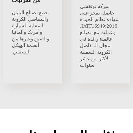
من المركبات
شركة تونغشي
تصنع لصالح اليابان
حاصلة بفخر على
والمفاصل الكروية
شهادة نظام الجودة
السفلية للسيارة
IATF16949:2016،
وأمريكا وألمانيا
وعملت مع مصانع
والصين وغيرها من
عالمية رائدة في
أنظمة الهيكل
مجال المفاصل
السفلي.
الكروية السفلية
لأكثر من عشر
سنوات