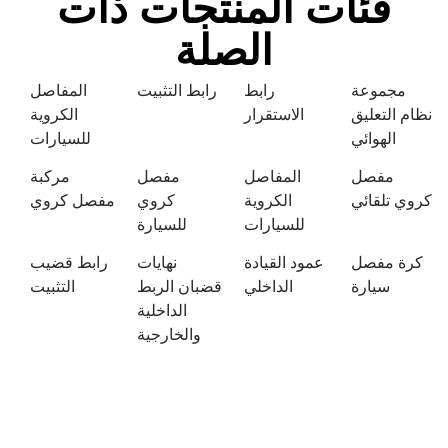
فئات المنتجات ذات
الصلة
مجموعة
رابط
رابط التثبيت
المفاصل
نظام التعليق
الاستقرار
الكروية
الهوائي
للسيارات
مفصل
المفاصل
مفصل
مركبة
كروي تلقائي
الكروية
كروي
مفصل كروي
للسيارات
للسيارة
كرة مفصل
عمود القيادة
نهايات
رابط قضيب
سيارة
الداخلي
قضبان الربط
التثبيت
الداخلية
والخارجية