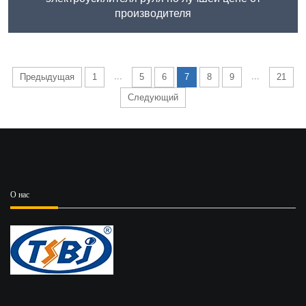
производителя
...
...
Предыдущая
1
5
6
7
8
9
21
Следующий
О нас