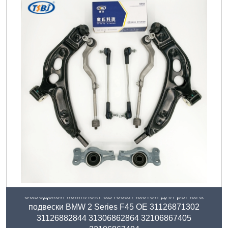
Заводской комплект автозапчастей для рычага
подвески BMW 2 Series F45 ОЕ 31126871302
31126882844 31306862864 32106867405