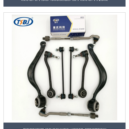
31126755836 33321096797 31126774831
Высококачественный набор заводских