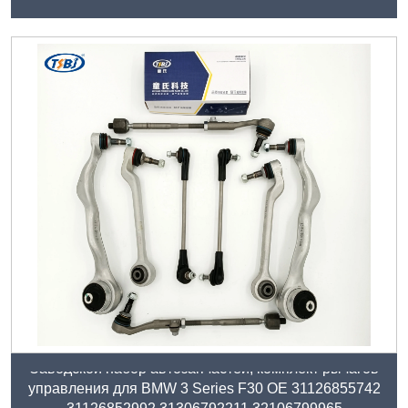
32106867404
Заводской набор автозапчастей, комплект рычагов
управления для BMW 3 Series F30 OE 31126855742