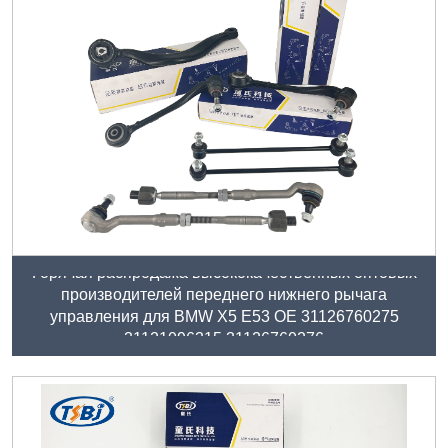
Горячая распродажа высококачественных оптовых
производителей переднего нижнего рычага
управления для BMW X5 E53 OE 31126760275
31121096315 31126760276