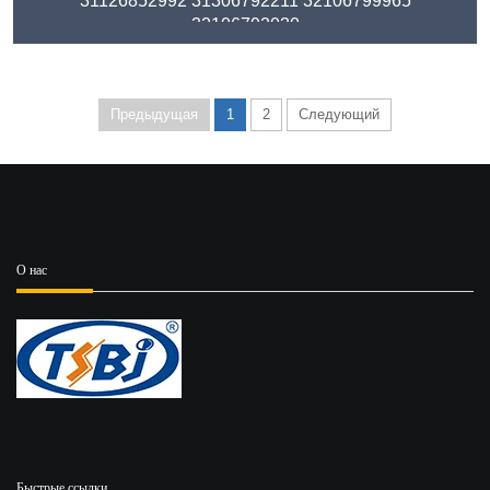
31126852992 31306792211 32106799965
32106792030
Предыдущая
1
2
Следующий
О нас
Быстрые ссылки