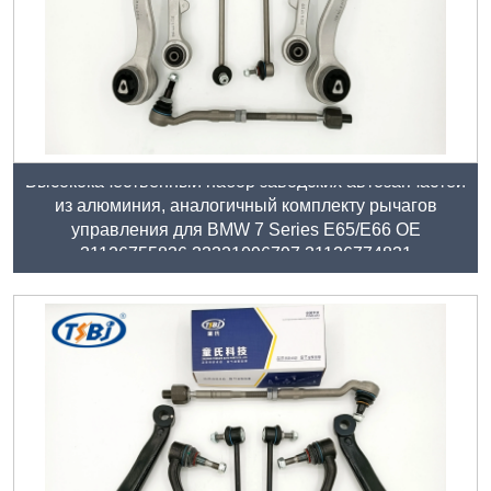
Высококачественный набор заводских автозапчастей
из алюминия, аналогичный комплекту рычагов
управления для BMW 7 Series E65/E66 OE
31126755836 33321096797 31126774831