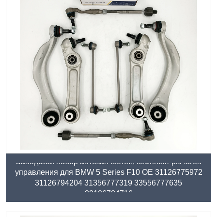
Заводской набор автозапчастей, комплект рычагов
управления для BMW 5 Series F10 OE 31126775972
31126794204 31356777319 33556777635
32106784716