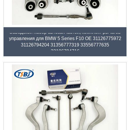
Заводской набор автозапчастей, комплект рычагов
управления для BMW 5 Series F10 OE 31126775972
31126794204 31356777319 33556777635
32106784716