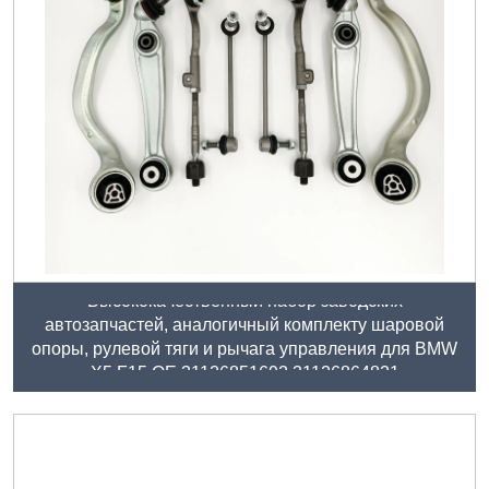
Высококачественный набор заводских
автозапчастей, аналогичный комплекту шаровой
опоры, рулевой тяги и рычага управления для BMW
X5 F15 OE 31126851692 31126864821