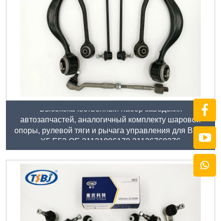
Высококачественный набор заводских
автозапчастей, аналогичный комплекту шаровой
опоры, рулевой тяги и рычага управления для BMW
X5 E53 OE 31121096170 31126760276