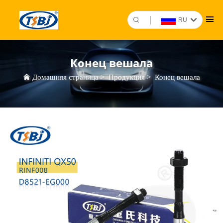
RU
Конец вешала
Домашняя страница
>
Продукция
>
Конец вешала