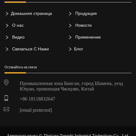
Домашняя страница
Продукция
О нас
Новости
Видео
Применение
Связаться С Нами
Блог
Оставайтесь на связи
Промышленная зона Бинган, город Шамень, уезд
Юхуан, провинция Чжэцзян, Китай
+86 18118832647
[email protected]
Авторские права © Zhejiang Tongshi Industrial Technology Co., Ltd.