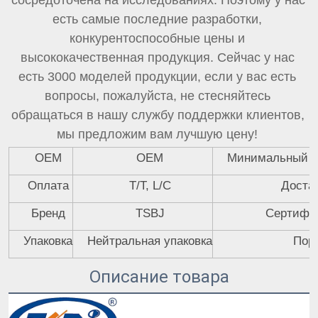
сосредоточена на исследованиях. Поэтому у нас 
есть самые последние разработки, 
конкурентоспособные цены и 
высококачественная продукция. Сейчас у нас 
есть 3000 моделей продукции, если у вас есть 
вопросы, пожалуйста, не стесняйтесь 
обращаться в нашу службу поддержки клиентов, 
мы предложим вам лучшую цену! 
OEM
OEM
Минимальный о
Оплата
T/T, L/C
Доста
Бренд
TSBJ
Сертифи
Упаковка
Нейтральная упаковка
Пор
Описание товара