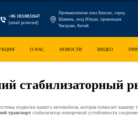
Промышленная зона Бинган, город
+86 18118832647
Шамень, уезд Юхуан, провинция
[email protected]
Чжэцзян, Китай
УКЦИЯ
О НАС
НОВОСТИ
ВИДЕО
ПРИ
ний стабилизаторный р
ь системы подвески вашего автомобиля, которая помогает вашем
ной транспорт
стабилизатор поперечной устойчивости соединяе