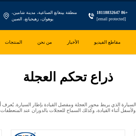
+86 18118832647
منطقة بينغانغ الصناعية، مدينة شامين،
[email protected]
يوهوان، زهيجيانغ، الصين
مقاطع الفيديو
الأخبار
من نحن
المنتجات
ذراع تحكم العجلة
ة الذي يربط محور العجلة ومفصل القيادة بإطار السيارة. يُعرف أيضًا باسم
سفل أثناء القيادة، وكذلك السماح للعجلات بالدوران عند المنعطفات. ت