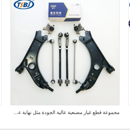
مجموعة قطع غيار مصنعية عالية الجودة مثل نهاية عصا الاتصال والمفصل الكروي وذراع التحكم لسيارات فولكسفاغن جولف أصلي 1K0505465C 1K0423812K 1K0407365C