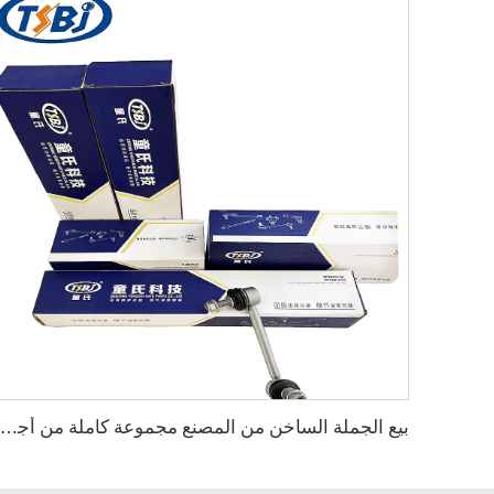
بيع الجملة الساخن من المصنع مجموعة كاملة من أجزاء الهيكل السيارات مثل رابط الاستقرار الخلفي لتيسلا موديل 3 OE:1044491-00-E