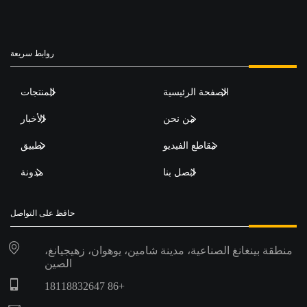
روابط سريعة
الصفحة الرئيسية
المنتجات
من نحن
الأخبار
مقاطع الفيديو
تطبيق
اتصل بنا
مدونة
حافظ على التواصل
منطقة بينغانغ الصناعية، مدينة شامين، يوهوان، زهيجيانغ،
الصين
+86 18118832647