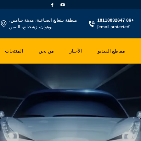
+86 18118832647
منطقة بينغانغ الصناعية، مدينة شامين،
[email protected]
يوهوان، زهيجيانغ، الصين
مقاطع الفيديو
الأخبار
من نحن
المنتجات