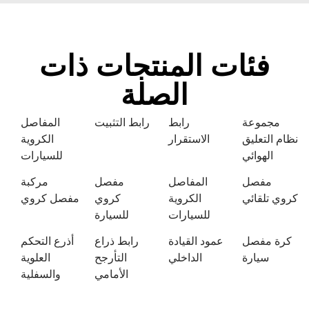
فئات المنتجات ذات
الصلة
مجموعة
رابط
رابط التثبيت
المفاصل
نظام التعليق
الاستقرار
الكروية
الهوائي
للسيارات
مفصل
المفاصل
مفصل
مركبة
كروي تلقائي
الكروية
كروي
مفصل كروي
للسيارات
للسيارة
كرة مفصل
عمود القيادة
رابط ذراع
أذرع التحكم
سيارة
الداخلي
التأرجح
العلوية
الأمامي
والسفلية