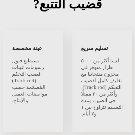
قضيب التتبع?
تسليم سريع
عينة مخصصة
لدينا أكثر من ٥٠٠٠
نستطيع قبول
طراز متوفر في
رسومات عينات
مخزون منتجاتنا مع
قضيب التحكم
تغليف كامل لقضيب
(Track rod)
التحكم (Track rod)،
المُصمَّمة حسب
وأكثر من ٢٠ ممثلًا
مواصفات العميل
في الصين، ومدة
والإنتاج.
التسليم تتراوح بين ١
و٧ أيام.