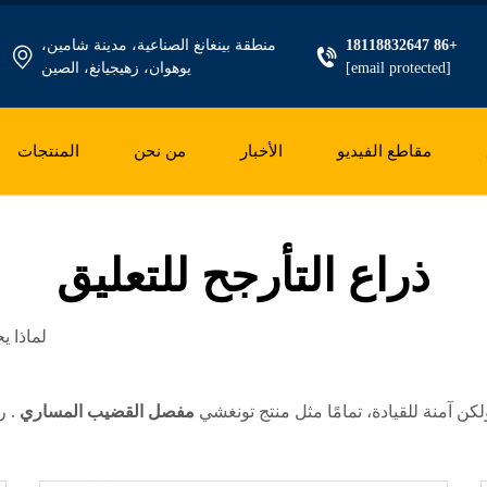
+86 18118832647
منطقة بينغانغ الصناعية، مدينة شامين،
[email protected]
يوهوان، زهيجيانغ، الصين
مقاطع الفيديو
الأخبار
من نحن
المنتجات
ذراع التأرجح للتعليق
لماذا 
مفصل القضيب المساري
. ر