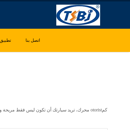
اتصل بنا
تطبيق
كمotorist محرك، تريد سيارتك أن تكون ليس فقط مريحة ولكن آمنة للقيادة، تمامًا مثل منتج تونغشي