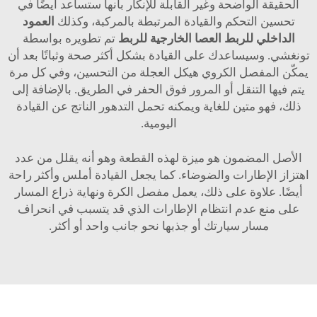
الحقيقة الواضحة وغير القابلة للإنكار بأنها ستساعد أيضًا في
تحسين التحكم والقيادة المرتبطة بالمركبة، وكذلك
العمود
الداخلي للربط العصا الخارجية للربط
تم تطويره بواسطة
تونغشي. وسيساعدك على القيادة بشكل أكثر صحة وثباتًا بعد أن
يمكّن المفصل الكروي هيكل العجلة من التحسين، وفي كل مرة
يتم فيها التنقل أو المرور فوق الحفر في الطريق. بالإضافة إلى
ذلك، فهو متين للغاية ويمكنه تحمل التدهور الناتج عن القيادة
اليومية.
الأصل المضمون هو ميزة لهذه القطعة وهو أنه يقلل من عدد
اهتزاز الإطارات والضوضاء. كما يجعل القيادة أملس وأكثر راحة
أيضًا. علاوة على ذلك، يعمل مفصل الكرة ونهاية ذراع المسار
على منع عدم انتظام الإطارات الذي قد يتسبب في انحراف
مسار سيارتك أو جذبها نحو جانب واحد أو أكثر.