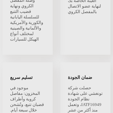
وصلة المفصل
العينة الخاصة بك
الكروي ونهاية
لنهاية عضو الاتصال
قضيب التتبع
بالمفصل الكروي
للسلسلة اليابانية
والكورية والأمريكية
والألمانية والصينية
لمختلف أنواع
الهيكل للسيارات
ضمان الجودة
تسليم سريع
حصلت شركة
موجود في
تونغشي على شهادة
المخزون: مفاصل
نظام الجودة
كروية وأطراف
IATF16949، وتعمل
قضبان تتبع، وتُشحن
منذ أكثر من عشر
خلال سبعة أيام.