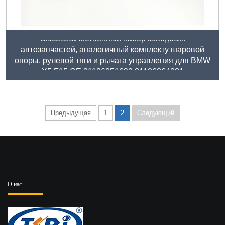
Высококачественный набор заводских
автозапчастей, аналогичный комплекту шаровой
опоры, рулевой тяги и рычага управления для BMW
X5 F15 OE 31126851692 31126864821
Предыдущая
1
2
Следующий
О нас