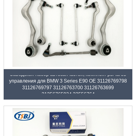
Заводской набор автозапчастей, комплект рычагов
управления для BMW 3 Series E90 OE 31126769798
31126769797 31126763700 31126763699
31356765934 33556764