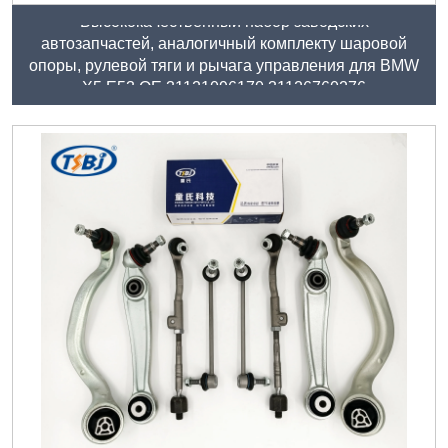
Высококачественный набор заводских
автозапчастей, аналогичный комплекту шаровой
опоры, рулевой тяги и рычага управления для BMW
X5 E53 OE 31121096170 31126760276