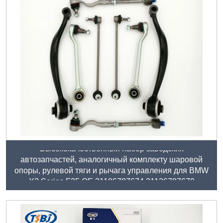
Высококачественный набор заводских
автозапчастей, аналогичный комплекту шаровой
опоры, рулевой тяги и рычага управления для BMW
X3 Series F25 OE 31106787674 31126787670