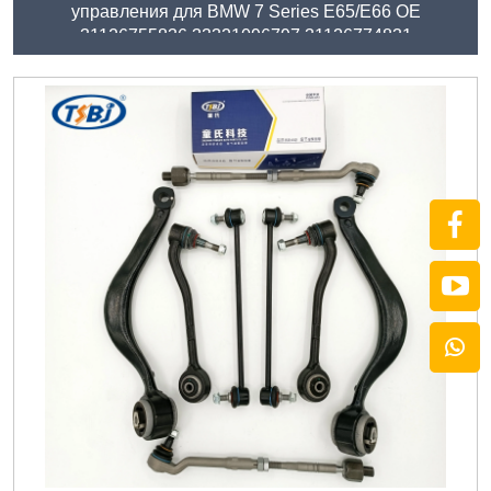
управления для BMW 7 Series E65/E66 OE
31126755836 33321096797 31126774831