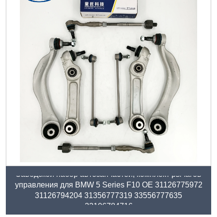
Заводской набор автозапчастей, комплект рычагов
управления для BMW 5 Series F10 OE 31126775972
31126794204 31356777319 33556777635
32106784716