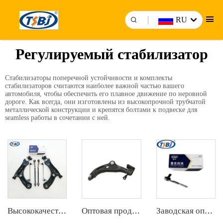
RU
Регулируемый стабилизатор
Стабилизаторы поперечной устойчивости и комплекты
стабилизаторов считаются наиболее важной частью вашего
автомобиля, чтобы обеспечить его плавное движение по неровной
дороге. Как всегда, они изготовлены из высокопрочной трубчатой
металлической конструкции и крепятся болтами к подвеске для
seamless работы в сочетании с ней.
Высококачественный набор автозапчастей с завода, аналогичный комплект шарниров рулевых тяг, шаровых опор и рычагов управления для VW Santana OE 6RD407152A
Оптовая продажа высококачественных рычагов управления от производителя для BMW MINI R55/R56/R57 OE 31126772301 31124048627 4048627
Заводская оптовая продажа полного комплекта деталей шасси автомобиля, таких как конец рулевой тяги для VW(SVW) Passat B5 ОЕ:4F0419811C