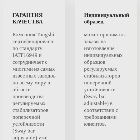
ГАРАНТИЯ
Индивидуальный
КАЧЕСТВА
образец
Компания Tongshi
может принимать
сертифицирована
заказы на
по стандарту
изготовление
IATF16949 и
индивидуальных
сотрудничает с
образцов
многими из самых
регулируемых
известных заводов
стабилизаторов
по всему миру в
поперечной
области
устойчивости
производства
(Sway bar
регулируемых
adjustable) в
стабилизаторов
соответствии с
поперечной
требованиями
устойчивости
клиентов.
(Sway bar
adjustable) уже