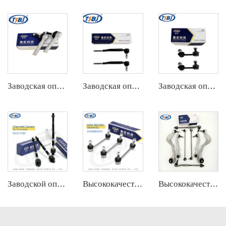
Заводская оптовая продажа полного комплекта деталей шасси автомобиля, таких как конец рулевой тяги для Tesla MODEL 3 ОЕ:104483100F-A
Заводская оптовая продажа горячего спроса полный комплект деталей шасси автомобиля, таких как наконечник рулевой тяги для Cadillac SLS OE:19177445
Заводская оптовая распродажа полного комплекта деталей шасси автомобиля, таких как задняя стабилизаторная связь для Cadillac SLS OE:15895319
Заводской оптовый горячий спрос на полный комплект деталей шасси автомобиля, таких как кронштейн для Mazda CX5 2.0 ОЕ:KD35-32-240
Высококачественные автозапчасти от завода, такие как стабилизаторная связь для Hongqi H5 OE:TSL-HQ-001
Высококачественный набор заводских автозапчастей из алюминия, аналогичный комплекту рычагов управления для BMW 7 Series E65/E66 OE 31126755836 33321096797 31126774831