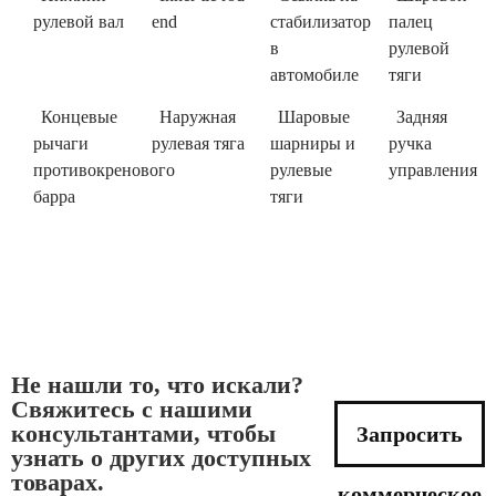
рулевой вал
end
стабилизатор
палец
в
рулевой
автомобиле
тяги
Концевые
Наружная
Шаровые
Задняя
рычаги
рулевая тяга
шарниры и
ручка
противокренового
рулевые
управления
барра
тяги
Не нашли то, что искали?
Свяжитесь с нашими
консультантами, чтобы
Запросить
узнать о других доступных
товарах.
коммерческое