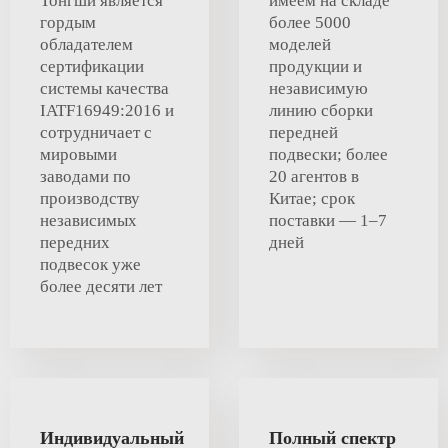
Тонгши является
имеем на складе
гордым
более 5000
обладателем
моделей
сертификации
продукции и
системы качества
независимую
IATF16949:2016 и
линию сборки
сотрудничает с
передней
мировыми
подвески; более
заводами по
20 агентов в
производству
Китае; срок
независимых
поставки — 1–7
передних
дней
подвесок уже
более десяти лет
Индивидуальный
Полный спектр