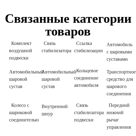
Связанные категории
товаров
Комплект
Связь
Ссылка
Автомобиль
воздушной
стабилизатора
стабилизации
с шаровыми
подвески
суставами
Кольцевое
Автомобильный
Автомобильный
Транспортное
соединение
шаровой
шаровой
средство для
автомобиля
сустав
сустав
шарового
соединения
Колесо с
Связь
Передний
Внутренний
шариковой
стабилизатора
нижний
шнур
соединителью
подвески
рычаг
управления