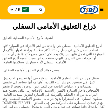
AR
ذراع التعليق الأمامي السفلي
أهمية الأذرع الأمامية السفلية للتعليق
أذرع التعليق الأمامية السفلى هي واحدة من أهم الأجزاء في السيارة لأنها
تساهم بشكل كبير في جعل رحلتك أكثر سلاسة وراحة. تخيلها كالأرجل
الموثوقة التي تعمل عليها سيارتك بجد لكي تكون معزولاً تمامًا عن أي حبات
أو تعرجات في الطريق. اليوم، سنتحدث عن سبب أهمية أذرع التعليق
الأمامية السفلى لأداء سيارتك وسلامتها العامة.
بعض فوائد أذرع التعليق الأمامية السفلى:
تتمثل مزايا ذراعات التعليق الأمامية السفلية في أنها عديدة وتلعب دورًا
كبيرًا في تحسين تجربتك أثناء القيادة. أولها هو أنها تساعد في تخفيف
الصدمات والارتدادات الناتجة عن التضاريس الوعرة، بحيث لا يشعر
الأشخاص داخل السيارة بالاهتزاز الشديد. بالإضافة إلى ذلك، تحسن هذه
الذراعات من أداء التحكم والفرملة في السيارة لتعزيز السلامة العامة.
ستكون السيارة أقل استقرارًا بدون ذراعات التعليق الأمامية السفلية، وقد
يؤدي فقدان السيطرة على المركبة من قِبل السائق. DOMINIK PIER/F1-
247. وأخيرًا، فإنها تساعد في توزيع وزن السيارة بشكل متساوٍ ومنع إطاراتها