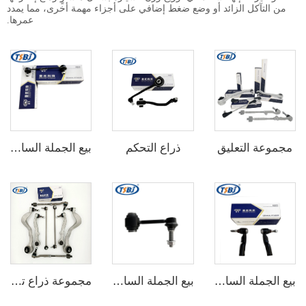
من التآكل الزائد أو وضع ضغط إضافي على أجزاء مهمة أخرى، مما يمدد
عمرها.
مجموعة التعليق
ذراع التحكم
بيع الجملة الساخن من المصنع مجموعة كاملة من أجزاء هيكل السيارة مثل رابط الاستقرار الخلفي لسيارات شيفروليه NEW EPICA رقم الأصلي: 96639910
بيع الجملة الساخن من المصنع مجموعة كاملة من أجزاء الهيكل السيارات مثل نهاية ذراع الاتصال لسيارات مازدا 6 (GG) رقم الأصلي: GJ6E-32-290
بيع الجملة الساخن في المصنع مجموعة كاملة من أجزاء هيكل السيارة مثل رابط التثبيت الأمامي لسيارات جيب جراند شيروكي 11 رقم الأصلي: 68280910AD
مجموعة ذراع تحكم من الألمنيوم ذات جودة عالية لسيارات بي إم دبليو سلسلة 7 E65/E66 أصلي 31126755836 33321096797 31126774831