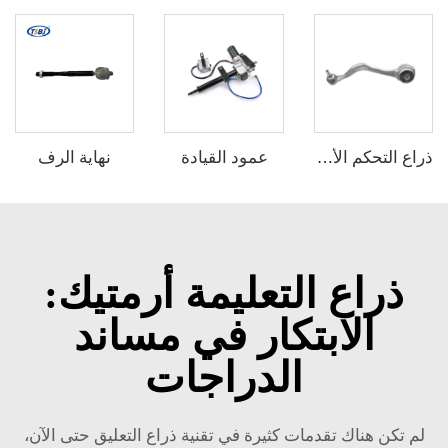
عمود القيادة
نهاية الرف
ذراع التحكم الأمامي السفلي بالجملة من صانع ذو جودة عالية لسيارات بي إم دبليو X3 G08 أصلي 31106890903 31106890904 31106870977
ذراع التعليمة أرمتيك:
الابتكار في مساند
الدراجات
لم تكن هناك تقدمات كثيرة في تقنية ذراع التعليق حتى الآن،