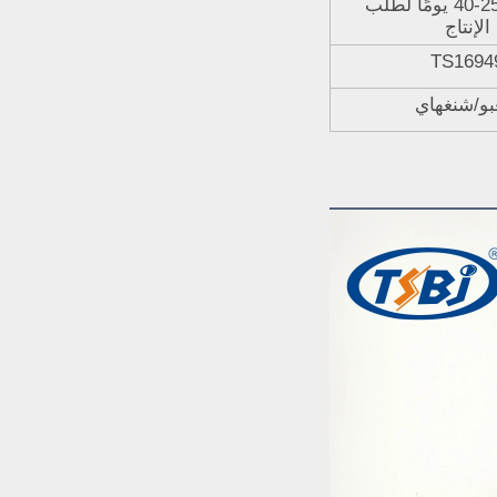
المخزن، 25-40 يومًا لطلب
الإنتاج
TS1694
غبو/شنغهاي