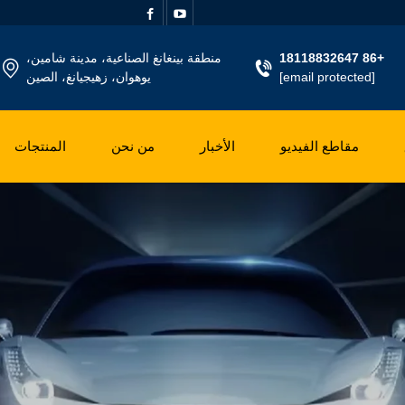
+86 18118832647
منطقة بينغانغ الصناعية، مدينة شامين،
[email protected]
يوهوان، زهيجيانغ، الصين
مقاطع الفيديو
الأخبار
من نحن
المنتجات