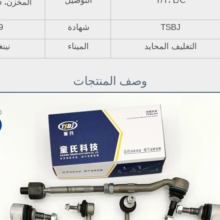
T/T، L/C
التوصيل
TSBJ
شهادة
9
التغليف المحايد
الميناء
نين
وصف المنتجات