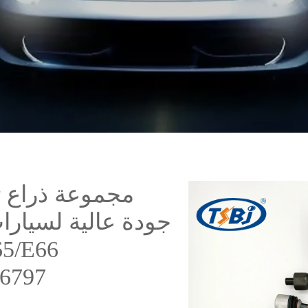
مجموعة ذراع ت
126774831