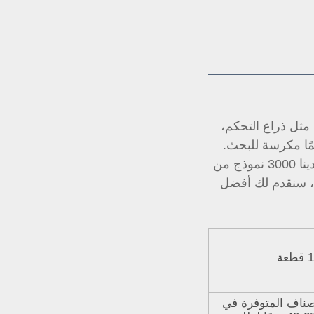
نحن صانع أصلي (OEM)، شركتنا تنتج عددًا كبيرًا من قطع الغيار للتعليق السيارات. مثل ذراع التحكم، 
،ذراع الربط، وما إلى ذلك. شركتنا كانت دائمًا مكرسة للبحث. 
لذلك، لدينا التصميم الأحدث، السعر التنافسي والمنتجات ذات الجودة العالية. حاليًا، لدينا 3000 نموذج من 
المنتجات، إذا كان لديك أي أسئلة، لا تتردد في التواصل مع خدمة العملاء الخاصة بنا، سنقدم لك أفضل 
1 قطعة
للأصناف المتوفرة في