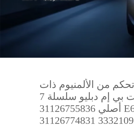
حكم من الألمنيوم ذات
جودة عالية لسيارات بي إم دبليو سلسلة 7
E65/E66 أصلي 31126755836
33321096797 31