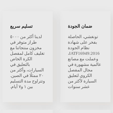
ضمان الجودة
تسليم سريع
تونغشي، الحاصلة
لدينا أكثر من ٥٠٠٠
بفخر على شهادة
طراز متوفر في
نظام الجودة
مخزون منتجاتنا مع
IATF16949:2016،
تغليف كامل لمفصل
وعملت مع مصانع
الكرة الخاص
عالمية مشهورة في
بالتعليق في
مجال المفصل
السيارات، وأكثر من
الكروي لتعليق
٢٠ ممثلًا في الصين.
السيارة لأكثر من
وتتراوح مدة التسليم
عشر سنوات
بين ١ و٧ أيام.