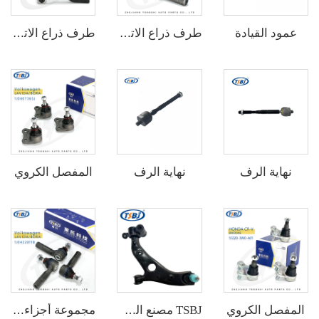
عمود القيادة
طرف ذراع الاتصال
طرف ذراع الاتصال
نهاية الرف
نهاية الرف
المفصل الكروي
المفصل الكروي
TSBJ مصنع الجملة عالي الجودة ذراع التحكم الأمامي الأيسر لسيارة هونغتشي H5 معيار OE: TSA-HQ-001L
مجموعة أجزاء سيارات ذات جودة عالية مثل نهاية ذراع الاتصال L لسيارة هونغتشي H5 OE:TSB-HQ-001L