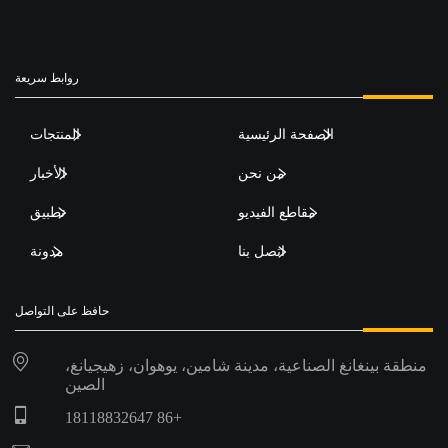
روابط سريعة
الصفحة الرئيسية
المنتجات
من نحن
الأخبار
مقاطع الفيديو
تطبيق
اتصل بنا
مدونة
حافظ على التواصل
منطقة بينغانغ الصناعية، مدينة شامين، يوهوان، زهيجيانغ،
الصين
+86 18118832647