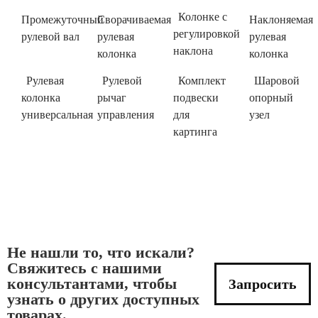
Колонке с
Промежуточный
Сворачиваемая
Наклоняемая
регулировкой
рулевой вал
рулевая
рулевая
наклона
колонка
колонка
Рулевая
Рулевой
Комплект
Шаровой
колонка
рычаг
подвески
опорный
универсальная
управления
для
узел
картинга
Не нашли то, что искали?
Свяжитесь с нашими
консультантами, чтобы
Запросить
узнать о других доступных
товарах.