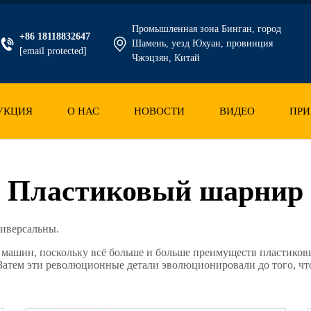
Промышленная зона Бинган, город
+86 18118832647
Шамень, уезд Юхуан, провинция
[email protected]
Чжэцзян, Китай
УКЦИЯ
О НАС
НОВОСТИ
ВИДЕО
ПРИ
Пластиковый шарнир
ниверсальны.
и машин, поскольку всё больше и больше преимуществ пластико
 Затем эти революционные детали эволюционировали до того, ч