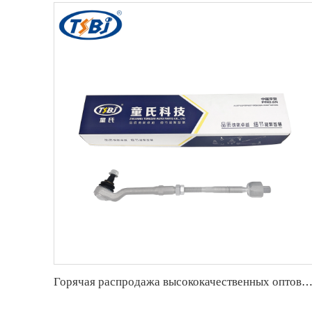
Горячая распродажа высококачественных оптовых производителей наконечника рулевой тяги для BMW X5 E53 OE 322