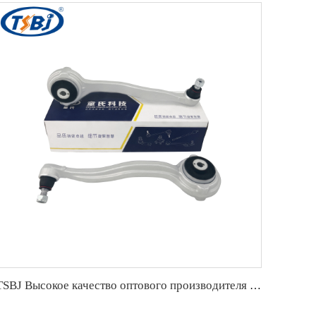
TSBJ Высокое качество оптового производителя переднего нижнего рычага подвески для Mercedes C series W204 OE 2033300211 2033301711