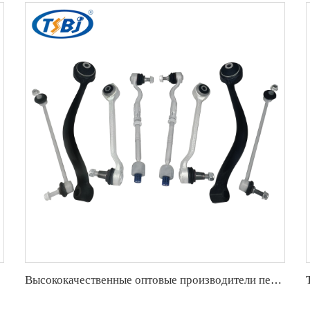
16751277
Высококачественные оптовые производители переднего нижнего рычага управления для BMW X5 E53 OE 31121096169 31121096170 31126769717