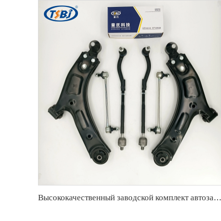
Высококачественный заводской комплект автозапчастей, аналогичный комплекту шарниров рулевых тяг и рычагов подвески для SAIC DATON