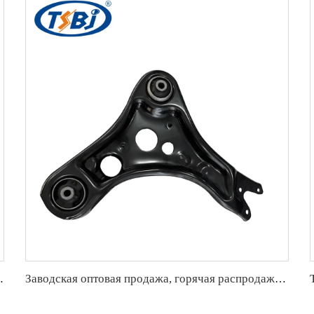
а для Karry Youyou EV OE:LKR001
Заводская оптовая продажа, горячая распродажа полного комплекта деталей шасси автомобиля, таких как передняя нижняя рулевая тяга для VW ID.4/ID.6 ОЕ:1ED407152