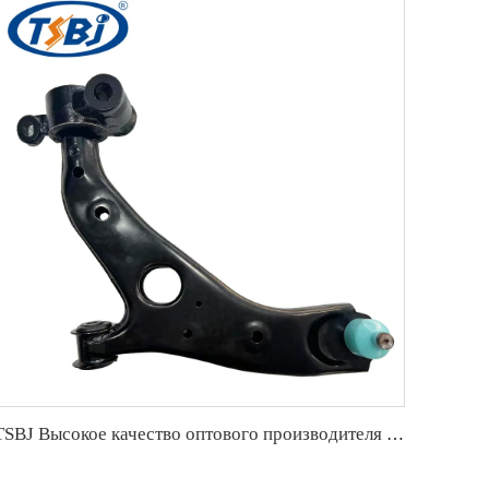
TSBJ Высокое качество оптового производителя переднего нижнего рычага управления L для Hongqi H5 OE:TSA-HQ-001L