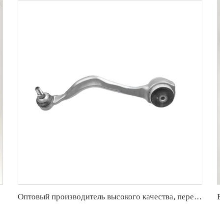
G G100 ОЕ
Оптовый производитель высокого качества, передняя нижняя контрольная рука для BMW X3 G08 OE 31106890903 31106890904 31106870977