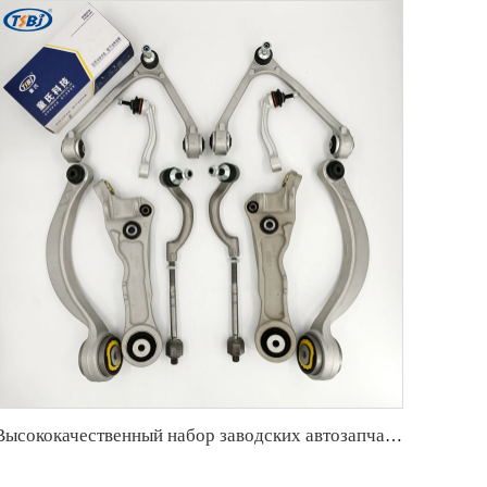
Высококачественный набор заводских автозапчастей, аналогичный комплекту шаровой опоры, рулевой тяги и рычага управления для Jaguar XF (X250) OE C2C18571 C2Z21489