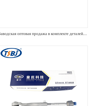
Заводская оптовая продажа в комплекте деталей шасси автомобиля, таких как передняя стабилизаторная связь для Cadillac XTS OE:13282833