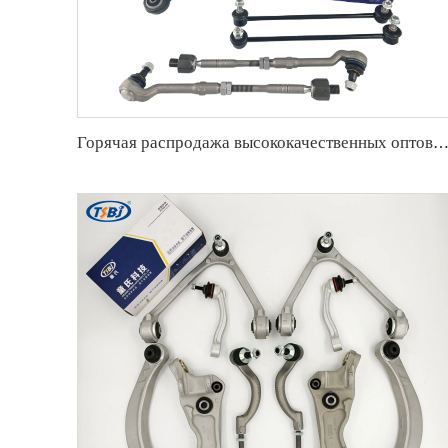
Горячая распродажа высококачественных оптовых производителей переднего нижнего рычага управления для BMW X5 E53 OE 31126760275 31121096315 3