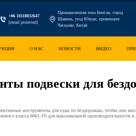
Промышленная зона Бинган, город
+86 18118832647
Шамень, уезд Юхуан, провинция
[email protected]
Чжэцзян, Китай
УКЦИЯ
О НАС
НОВОСТИ
ВИДЕО
ПРИ
нты подвески для безд
ективные инструменты для езды по бездорожью, чтобы они могл
нного класса 6061-T6 для максимальной производительности и 