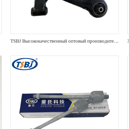
1126760276
TSBJ Высококачественный оптовый производитель переднего нижнего рычага R для Karry Youyou EV OE:AKR001R