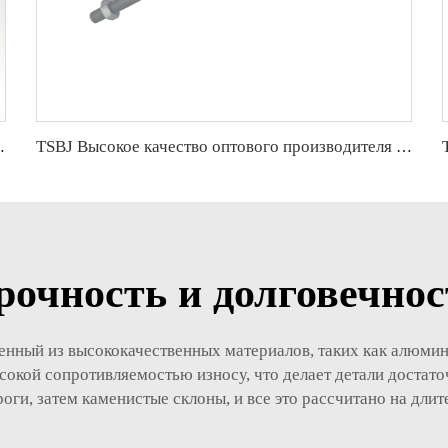
правления для Jaguar XF (X250) OE C2C18571 C2Z21489
TSBJ Высокое качество оптового производителя наконечника рулевой тяги для Mercedes C series W204 OE 2043380415 2043380015
рочность и долговечнос
нный из высококачественных материалов, таких как алюмини
окой сопротивляемостью износу, что делает детали доста
оги, затем каменистые склоны, и все это рассчитано на дли