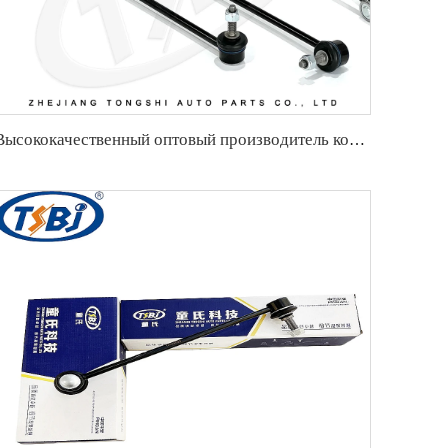
Высококачественный оптовый производитель компонентов рулевого управления и подвески, стабилизаторная связь для BMW X3 G08 OE 31356887271 31356887272 31356886035