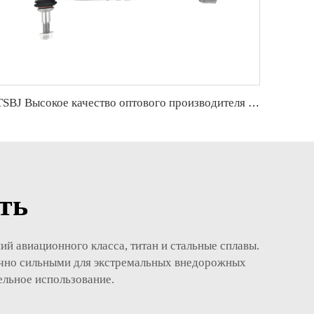
TSBJ Высокое качество оптового производителя передней нижней контрольной рукоятки для BMW 5 серии G38 OE 32106868688 32106868689
ть
й авиационного класса, титан и стальные сплавы.
точно сильными для экстремальных внедорожных
тельное использование.