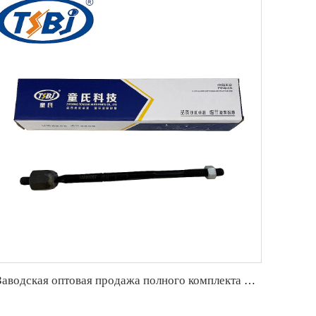
Заводская оптовая продажа полного комплекта деталей шасси автомобиля, таких как конец рейки для Buick Excelle ОЕ:13286687