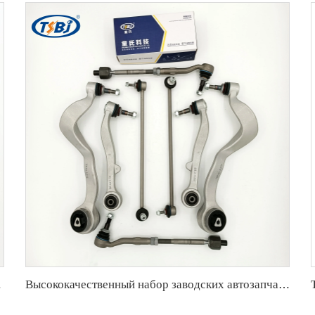
6 ОЕ 23403226 23183693
Высококачественный набор заводских автозапчастей из алюминия, аналогичный комплекту рычагов управления для BMW 7 Series E65/E66 OE 31126755836 33321096797 31126774831