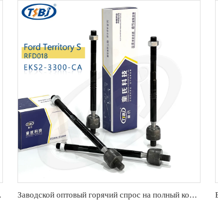
 Mazda 6(GG) OE:GJ6A-28-170
Заводской оптовый горячий спрос на полный комплект деталей шасси автомобиля, таких как кронштейн для Cadillac XT5 ОЕ:23214223