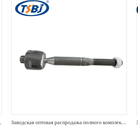
s W203 OE 2303380015 2203380715 2203380915
Заводская оптовая распродажа полного комплекта деталей шасси автомобиля, таких как наконечник рейки для JEEP GRAND CHEROKEE 16- ОЕ:68303629AB