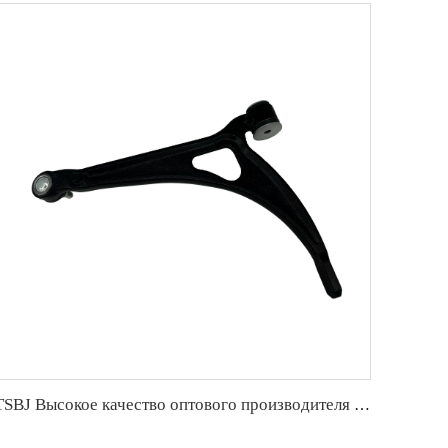
TSBJ Высокое качество оптового производителя переднего нижнего рычага подвески для Audi A2 OE 8Z0407151J 8Z0407152J