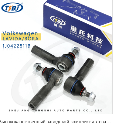
Высококачественный заводской комплект автозапчастей, таких как левая рулевая тяга для Hongqi H5 ОЕ:TSB-HQ-001L