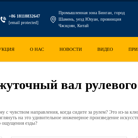
Промышленная зона Бинган, город
+86 18118832647
Шамень, уезд Юхуан, провинция
[email protected]
Чжэцзян, Китай
УКЦИЯ
О НАС
НОВОСТИ
ВИДЕО
ПРИ
уточный вал рулевого
ему с чувством направления, когда сидите за рулем? Это из-за к
глянуть на это удивительное инженерное произведение искусств
го ощущения езды?