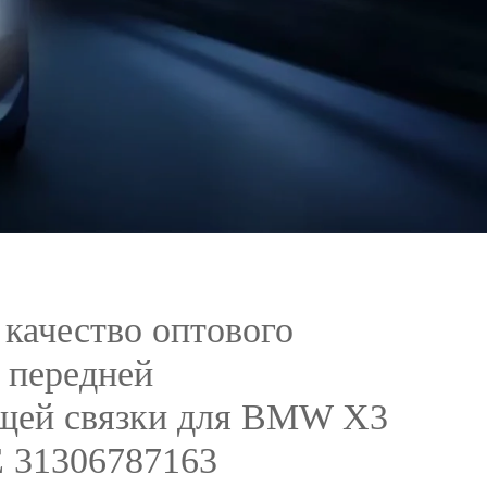
качество оптового
 передней
щей связки для BMW X3
Е 31306787163