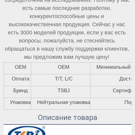
сосредоточена на исследованиях. Поэтому у нас 
есть самые последние разработки, 
конкурентоспособные цены и 
высококачественная продукция. Сейчас у нас 
есть 3000 моделей продукции, если у вас есть 
вопросы, пожалуйста, не стесняйтесь 
обращаться в нашу службу поддержки клиентов, 
мы предложим вам лучшую цену! 
OEM
OEM
Минимальный о
Оплата
T/T, L/C
Доста
Бренд
TSBJ
Сертифи
Упаковка
Нейтральная упаковка
Пор
Описание товара