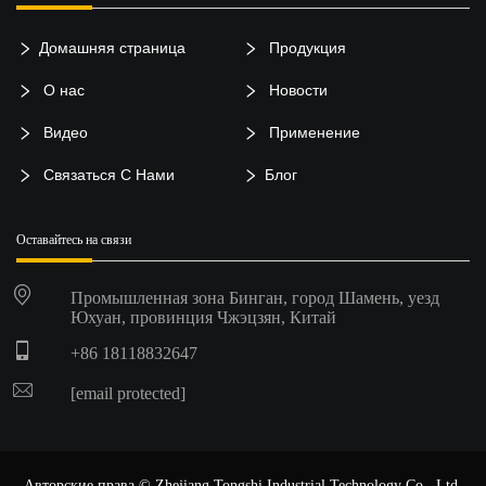
Домашняя страница
Продукция
О нас
Новости
Видео
Применение
Связаться С Нами
Блог
Оставайтесь на связи
Промышленная зона Бинган, город Шамень, уезд
Юхуан, провинция Чжэцзян, Китай
+86 18118832647
[email protected]
Авторские права © Zhejiang Tongshi Industrial Technology Co., Ltd.