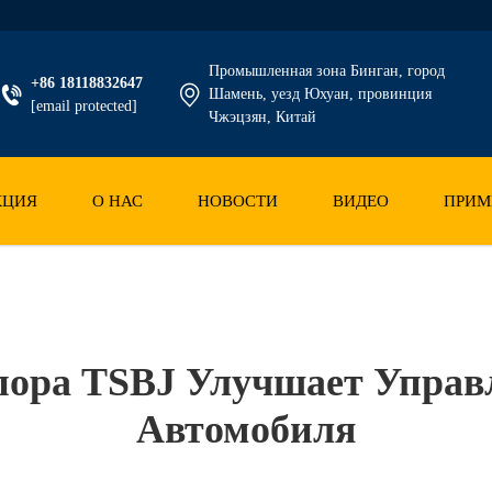
Промышленная зона Бинган, город
+86 18118832647
Шамень, уезд Юхуан, провинция
[email protected]
Чжэцзян, Китай
КЦИЯ
О НАС
НОВОСТИ
ВИДЕО
ПРИМ
ора TSBJ Улучшает Управ
Автомобиля