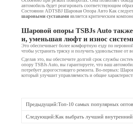
Особенно при резких поворотах. Она позволяет обход
автомобиль будет реагировать соответствующим обр
Состоянии ADTSBJ Шаровая Опора Авто Как следует 
шаровыми суставами
является критическим компон
Шаровой опоры TSBJs Auto такж
и, уменьшая люфт и износ систем
Это обеспечивает более комфортную езду по неровно
чтобы устранить тряску и получить удовольствие от 
Сделав это, вы обеспечите долгий срок службы сист
опору TSBJs Auto, вы гарантируете, что ваш автомоби
потребует дорогостоящего ремонта. Во-первых: Шаров
который улучшит управляемость и общие характерист
Предыдущий:
Топ-10 самых популярных оптовых 
Следующий:
Как выбрать лучший внутренний