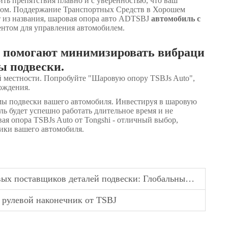
ить препятствия плавно и с уверенностью, что ваш
азом. Поддержание Транспортных Средств в Хорошем
из названия, шаровая опора авто ADTSBJ
автомобиль с
ентом для управления автомобилем.
е помогают минимизировать вибраци
ы подвески.
й местности. Попробуйте "Шаровую опору TSBJs Auto",
вождения.
емы подвески вашего автомобиля. Инвестируя в шаровую
ль будет успешно работать длительное время и не
ая опора TSBJs Auto от Tongshi - отличный выбор,
ики вашего автомобиля.
поставщиков деталей подвески: Глобальный рейтинг
 рулевой наконечник от TSBJ