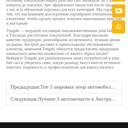
оптовому покупателю наших joint ball cars. Возникли ли у вас
вопросы до покупки, при оформлении заказа или после продажи:
у нас есть обученный персонал для всех категорий. Мы гордимся
тем, что выстраиваем долгосрочные партнёрские отношения с
клиентами, чтобы сделать процесс покупки максимально простым
и выгодным.
Tongshi — ведущий поставщик высококачественных joint ball cars
в Таиланде для оптовых покупателей. Благодаря высокому
качеству продукции, разнообразию ассортимента, лучшим ценам
на рынке, быстрой доставке и превосходному обслуживанию
клиентов, компания Tongshi обязуется предоставлять продукцию
наивысшего качества независимо от вашего образа жизни!
Выберите Tongshi для удовлетворения своих потребностей в joint
ball cars и убедитесь сами, какую разницу могут внести истинное
качество, надёжность и профессионализм для вашего бизнеса.
Предыдущая:
Топ 5 шаровых опор автомобилей в Германии
Следующая:
Лучшие 3 автозапчасти в Австралии