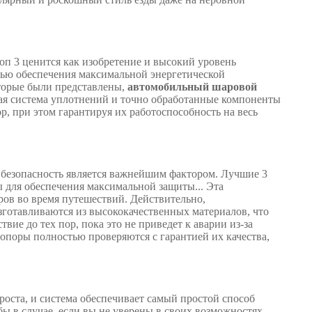
п 3 ценится как изобретение и высокий уровень
лью обеспечения максимальной энергетической
оторые были представлены,
автомобильный шаровой
ая система уплотнений и точно обработанные компоненты
, при этом гарантируя их работоспособность на весь
безопасность является важнейшим фактором. Лучшие 3
для обеспечения максимальной защиты... Эта
ров во время путешествий. Действительно,
зготавливаются из высококачественных материалов, что
вие до тех пор, пока это не приведет к аварии из-за
е опоры полностью проверяются с гарантией их качества,
роста, и система обеспечивает самый простой способ
бы в случае, если вы не уверены в своих возможностях