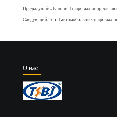
Предыдущий:
Лучшие 8 шаровых опор для ав
Следующий:
Топ 8 автомобильных шаровых о
О нас