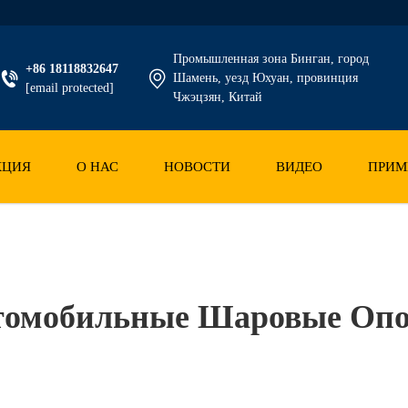
Промышленная зона Бинган, город
+86 18118832647
Шамень, уезд Юхуан, провинция
[email protected]
Чжэцзян, Китай
КЦИЯ
О НАС
НОВОСТИ
ВИДЕО
ПРИМ
томобильные Шаровые Оп