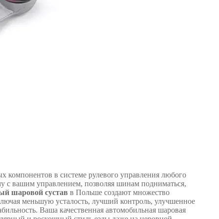
ых компонентов в системе рулевого управления любого
у с вашим управлением, позволяя шинам подниматься,
ый шаровой сустав
в Польше создают множество
лючая меньшую усталость, лучший контроль, улучшенное
абильность. Ваша качественная автомобильная шаровая
улярный и роскошный стиль езды даже на неровной