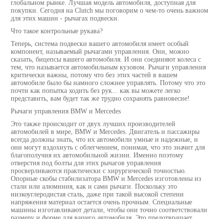
глобальном рынке. Лучшая модель автомобиля, доступная для
покупки. Сегодня на Clutch мы поговорим о чем-то очень важном
для этих машин - рычагах подвески.
Что такое контрольные рукава?
Теперь, система подвески вашего автомобиля имеет особый
компонент, называемый рычагами управления. Они, можно
сказать, бицепсы вашего автомобиля. И они соединяют колеса с
тем, что называется автомобильным кузовом. Рычаги управления
критически важны, потому что без этих частей в вашем
автомобиле было бы намного сложнее управлять. Потому что это
почти как попытка ходить без рук... как вы можете легко
представить, вам будет так же трудно сохранять равновесие!
Рычаги управления BMW и Mercedes
Это также происходит от двух лучших производителей
автомобилей в мире, BMW и Mercedes. Двигатель и пассажиры
всегда должны знать, что их автомобили умные и надежные, и
они могут вздохнуть с облегчением, понимая, что это значит для
благополучия их автомобильной жизни. Именно поэтому
отверстия под болты для этих рычагов управления
просверливаются практически с хирургической точностью.
Опорные скобы стабилизатора BMW и Mercedes изготовлены из
стали или алюминия, как и сами рычаги. Поскольку это
низкоуглеродистая сталь, даже при такой высокой степени
напряжения материал остается очень прочным. Специальные
машины изготавливают детали, чтобы они точно соответствовали
размеру и форме для вашего автомобиля. Это предотвращает