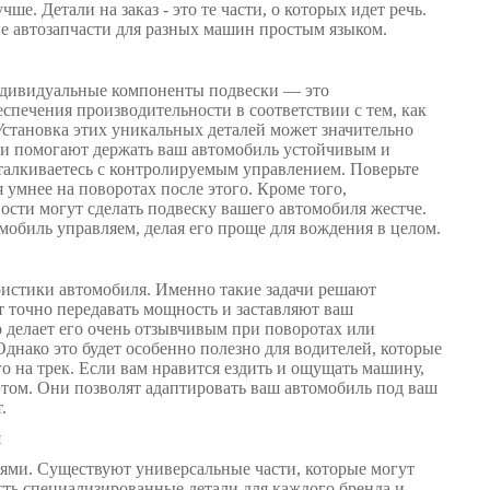
е. Детали на заказ - это те части, о которых идет речь.
ые автозапчасти для разных машин простым языком.
ндивидуальные компоненты подвески — это
спечения производительности в соответствии с тем, как
 Установка этих уникальных деталей может значительно
ни помогают держать ваш автомобиль устойчивым и
сталкиваетесь с контролируемым управлением. Поверьте
 умнее на поворотах после этого. Кроме того,
сти могут сделать подвеску вашего автомобиля жестче.
омобиль управляем, делая его проще для вождения в целом.
ристики автомобиля. Именно такие задачи решают
 точно передавать мощность и заставляют ваш
 делает его очень отзывчивым при поворотах или
днако это будет особенно полезно для водителей, которые
 на трек. Если вам нравится ездить и ощущать машину,
том. Они позволят адаптировать ваш автомобиль под ваш
.
я
лями. Существуют универсальные части, которые могут
есть специализированные детали для каждого бренда и