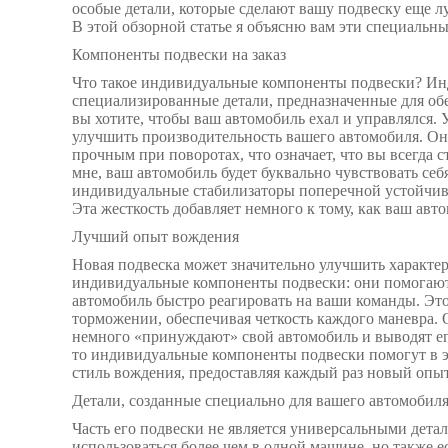
особые детали, которые сделают вашу подвеску еще лучш
В этой обзорной статье я объясню вам эти специальн
Компоненты подвески на заказ
Что такое индивидуальные компоненты подвески? И
специализированные детали, предназначенные для обе
вы хотите, чтобы ваш автомобиль ехал и управлялся.
улучшить производительность вашего автомобиля. О
прочным при поворотах, что означает, что вы всегда 
мне, ваш автомобиль будет буквально чувствовать себя
индивидуальные стабилизаторы поперечной устойчиво
Эта жесткость добавляет немного к тому, как ваш авт
Лучший опыт вождения
Новая подвеска может значительно улучшить характе
индивидуальные компоненты подвески: они помогают
автомобиль быстро реагировать на ваши команды. Это
торможении, обеспечивая четкость каждого маневра. О
немного «принуждают» свой автомобиль и выводят его
то индивидуальные компоненты подвески помогут в э
стиль вождения, предоставляя каждый раз новый опыт
Детали, созданные специально для вашего автомобил
Часть его подвески не является универсальными дета
использоваться более чем в одной машине, но также 