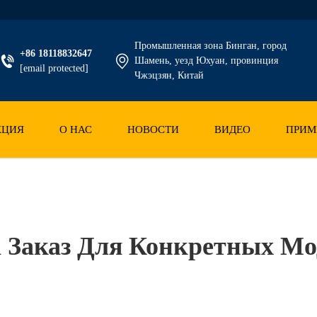
Промышленная зона Бинган, город
+86 18118832647
Шамень, уезд Юхуан, провинция
[email protected]
Чжэцзян, Китай
КЦИЯ
О НАС
НОВОСТИ
ВИДЕО
ПРИМ
а Заказ Для Конкретных Мо