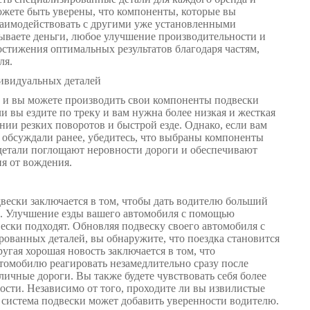
ожете быть уверены, что компоненты, которые вы
взаимодействовать с другими уже установленными
дываете деньги, любое улучшение производительности и
остижения оптимальных результатов благодаря частям,
ля.
ивидуальных деталей
и, и вы можете производить свои компоненты подвески
 вы ездите по треку и вам нужна более низкая и жесткая
ии резких поворотов и быстрой езде. Однако, если вам
 обсуждали ранее, убедитесь, что выбраны компоненты
 детали поглощают неровности дороги и обеспечивают
я от вождения.
ески заключается в том, чтобы дать водителю больший
м. Улучшение езды вашего автомобиля с помощью
ески подходят. Обновляя подвеску своего автомобиля с
ованных деталей, вы обнаружите, что поездка становится
угая хорошая новость заключается в том, что
томобилю реагировать незамедлительно сразу после
личные дороги. Вы также будете чувствовать себя более
ости. Независимо от того, проходите ли вы извилистые
 система подвески может добавить уверенности водителю.