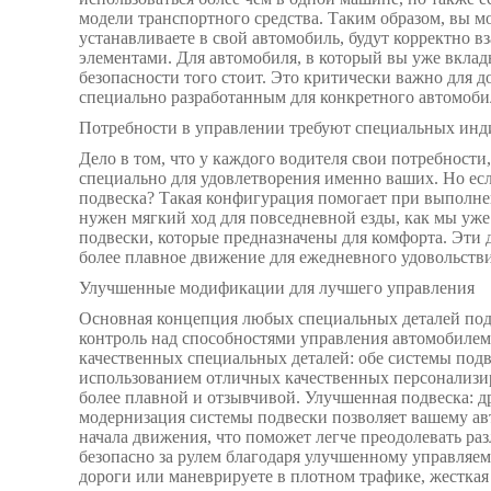
модели транспортного средства. Таким образом, вы м
устанавливаете в свой автомобиль, будут корректно 
элементами. Для автомобиля, в который вы уже вкла
безопасности того стоит. Это критически важно для д
специально разработанным для конкретного автомоби
Потребности в управлении требуют специальных инд
Дело в том, что у каждого водителя свои потребност
специально для удовлетворения именно ваших. Но если
подвеска? Такая конфигурация помогает при выполнен
нужен мягкий ход для повседневной езды, как мы уже
подвески, которые предназначены для комфорта. Эти
более плавное движение для ежедневного удовольстви
Улучшенные модификации для лучшего управления
Основная концепция любых специальных деталей подв
контроль над способностями управления автомобиле
качественных специальных деталей: обе системы подв
использованием отличных качественных персонализир
более плавной и отзывчивой. Улучшенная подвеска: др
модернизация системы подвески позволяет вашему ав
начала движения, что поможет легче преодолевать раз
безопасно за рулем благодаря улучшенному управляем
дороги или маневрируете в плотном трафике, жесткая