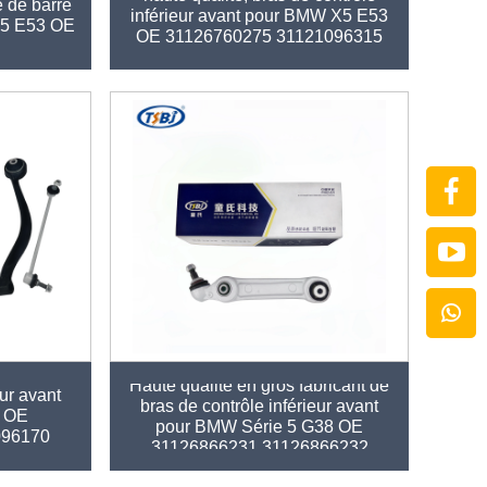
é de barre
inférieur avant pour BMW X5 E53
X5 E53 OE
OE 31126760275 31121096315
31126760276
bricant de
Haute qualité en gros fabricant de
eur avant
bras de contrôle inférieur avant
 OE
pour BMW Série 5 G38 OE
096170
31126866231 31126866232