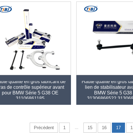
ute qualité en gros fabricant de
Haute qualité en gros fa
ras de contrôle supérieur avant
lien de stabilisateur a
pour BMW Série 5 G38 OE
BMW Série 5 G38
31106861185
31306866522 31306
Précédent
1
...
15
16
17
1