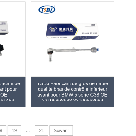
bricant de
TSBJ Fabricant de gros de haute
vant pour
qualité bras de contrôle inférieur
 OE
avant pour BMW 5 série G38 OE
861483
32106868688 32106868689
8
19
...
21
Suivant