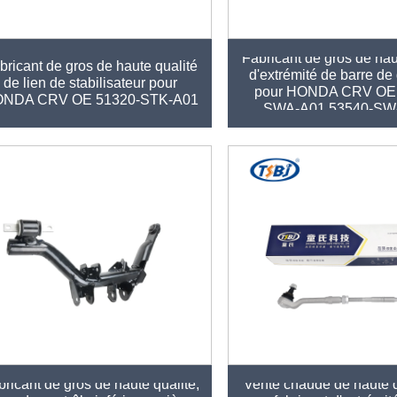
Fabricant de gros de hau
bricant de gros de haute qualité
d'extrémité de barre de 
de lien de stabilisateur pour
pour HONDA CRV OE 
NDA CRV OE 51320-STK-A01
SWA-A01 53540-SW
ricant de gros de haute qualité,
Vente chaude de haute q