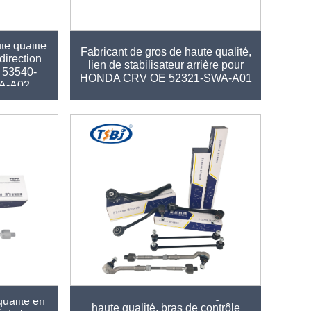
te qualité
Fabricant de gros de haute qualité,
direction
lien de stabilisateur arrière pour
53540-
HONDA CRV OE 52321-SWA-A01
A-A02
Vente chaude, fabricant de gros de
ualité en
haute qualité, bras de contrôle