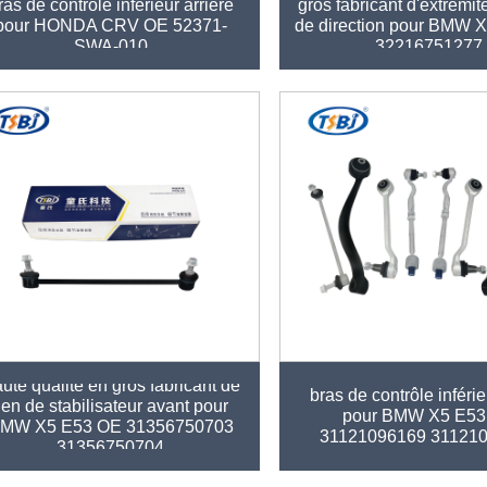
ras de contrôle inférieur arrière
gros fabricant d'extrémit
pour HONDA CRV OE 52371-
de direction pour BMW 
SWA-010
32216751277
Haute qualité en gros fa
ute qualité en gros fabricant de
bras de contrôle inféri
lien de stabilisateur avant pour
pour BMW X5 E53
MW X5 E53 OE 31356750703
31121096169 31121
31356750704
31126769717