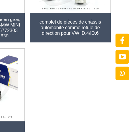
Vente en gros d'usine, ensemble
é en gros,
complet de pièces de châssis
r BMW MINI
automobile comme rotule de
6772303
direction pour VW ID.4/ID.6
8630
OE:1ED407365