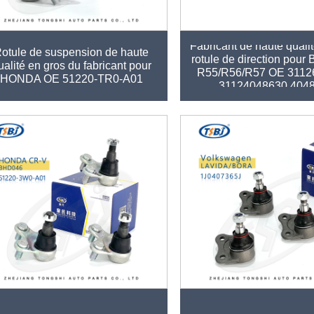
Fabricant de haute qualit
otule de suspension de haute
rotule de direction pou
ualité en gros du fabricant pour
R55/R56/R57 OE 3112
HONDA OE 51220-TR0-A01
31124048630 404