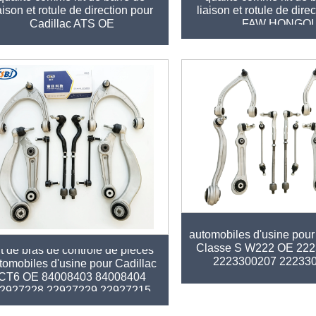
aison et rotule de direction pour
liaison et rotule de dire
Cadillac ATS OE
FAW HONGQI
2346200123462008 20755795
Kit de bras de contrôle 
automobiles d'usine pou
Classe S W222 OE 22
t de bras de contrôle de pièces
2223300207 22233
tomobiles d'usine pour Cadillac
2223201689 22232
CT6 OE 84008403 84008404
2927228 22927229 22927215