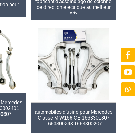
fabricant d'assemblage de colonne
ction pour
de direction électrique au meilleur
prix
de pièces
r Mercedes
Kit de bras de contrôle de pièces
23302401
automobiles d'usine pour Mercedes
00607
Classe M W166 OE 1663301807
00489
1663300243 1663300207
1663200889 1663300235