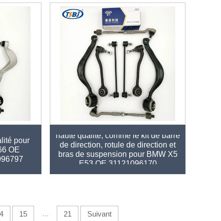
Kit de pièces détachées auto de
sion en
haute qualité, comme le kit de barre
lité pour
de direction, rotule de direction et
66 OE
bras de suspension pour BMW X5
096797
E53 OE 31121096170
31126760276
4
15
...
21
Suivant