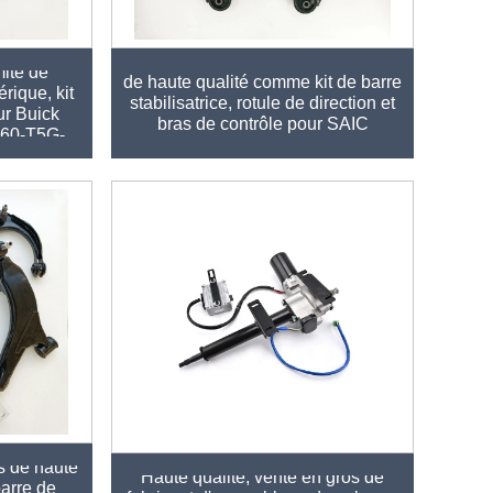
 de haute
Kit de pièces automobiles d'usine
ité de
de haute qualité comme kit de barre
érique, kit
stabilisatrice, rotule de direction et
ur Buick
bras de contrôle pour SAIC
360-T5G-
DATONG G100 OE
s de haute
Haute qualité, vente en gros de
barre de