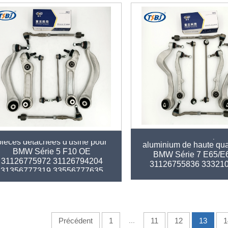
it de bras de suspension pour
Kit de bras de suspen
pièces détachées d'usine pour
aluminium de haute qua
BMW Série 5 F10 OE
BMW Série 7 E65/E
31126775972 31126794204
31126755836 33321
31356777319 33556777635
31126774831
32106784716
Précédent
1
...
11
12
13
1