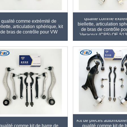
Kit de pièces détachées
t de pièces détachées de haute
qualité comme extrém
qualité comme extrémité de
biellette, articulation sph
ellette, articulation sphérique, kit
de bras de contrôle po
de bras de contrôle pour VW
Veracruz (CP5) OE 51
Santana OE 6RD407152A
H01
 de pièces automobiles de haute
Kit de pièces automobile
qualité comme kit de barre de
qualité comme kit de 