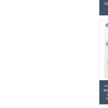
li
Ki
au
2