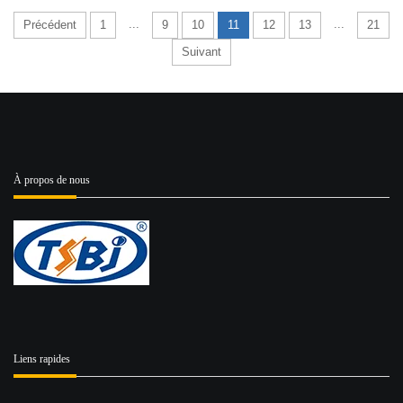
...
...
Précédent
1
9
10
11
12
13
21
Suivant
À propos de nous
Liens rapides