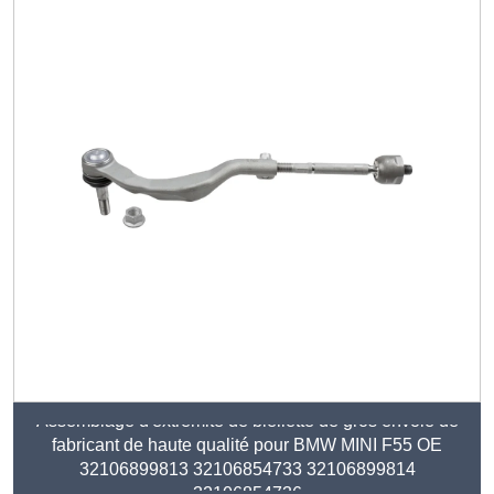
Assemblage d'extrémité de biellette de gros envoie de
fabricant de haute qualité pour BMW MINI F55 OE
32106899813 32106854733 32106899814
32106854736