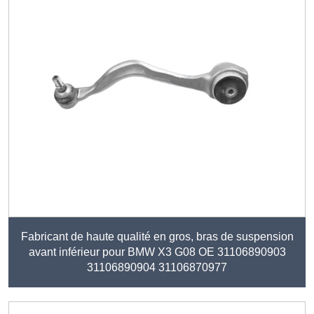
Fabricant de haute qualité en gros, bras de suspension
avant inférieur pour BMW X3 G08 OE 31106890903
31106890904 31106870977