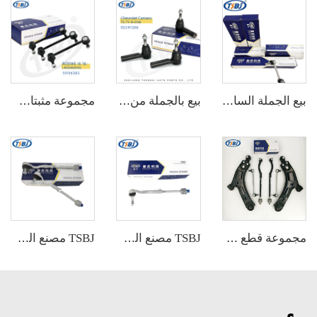
بيع الجملة الساخن من المصنع مجموعة كاملة من أجزاء الهيكل السيارات مثل رابط الاستقرار الخلفي لتيسلا موديل 3 OE:1044491-00-E
بيع بالجملة من المصنع مجموعة كاملة من أجزاء الهيكل مثل نهاية ذراع الاتصال لمازدا M3 2.0 OE:BS1A-32-290
مجموعة مثبتات خلفية ذات جودة عالية بالجملة لسيارات بورش 911 الأصلي: 99733306906 99733307006
مجموعة قطع غيار عالية الجودة مثل مجموعة ذراع التحكم، ارتباط الكرة والمفاصل للسيارات SAIC DATONG G100 OE
TSBJ مصنع الجملة عالي الجودة ذراع التحكم الأمامي السفلي لسيارات بي إم دبليو سلسلة 5 G38 الأصلي 32106868688 32106868689
TSBJ مصنع الجملة عالي الجودة لطرف ذراع القيادة الخاص بسيارة BMW X3 F25 (2010-) رقم القطعة 32106787472