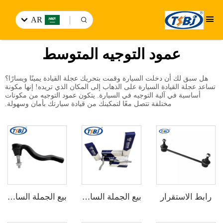
AR
عمود التوجيه المتوسط
هل سبق لك أن دخلت السيارة وقمت بتحريك عجلة القيادة يمينًا ويسارًا؟
تساعد عجلة القيادة السيارة على الذهاب إلى المكان الذي تريده! إنها مكونة
أساسية في آلية التوجيه في السيارة. يتكون عمود التوجيه من مكونات
مختلفة تتصل معًا لتمكينك من قيادة سيارتك بأمان وسهولة.
رابط الاستقرار
بيع الجملة الساخن من المصنع مجموعة كاملة من أجزاء هيكل السيارة مثل نهاية ذراع الاتصال لسيارات NIO ES6 ES8 رقم الأصلي: BWL001L
بيع الجملة الساخن من المصنع مجموعة كاملة من أجزاء هيكل السيارة مثل نهاية ذراع الاتصال لسيارات جيب جراند شيروكي 11 رقم الأصلي: 68069646AB