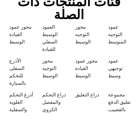
فئات المنتجات ذات
الصلة
عمود
محور
العمود
محور عمود
التوجيه
التوجيه
الوسيط
القيادة
المتوسط
الوسيط
السفلي
الوسيط
للقيادة
عمود
محور عمود
محور
الأذرع
توجيهي
القيادة
التوجيه
السفلى
وسيط
الوسيط
الوسيط
للتحكم
بالسيارة
مجموعة
ذراع التعليق
ذراع التحكم
أذرع التحكم
تعليق الدفع
والمفصل
العلوية
بالقضيب
الكروي
والسفلية